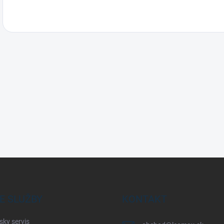
E SLUŽBY
KONTAKT
sky servis