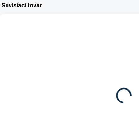
Súvisiaci tovar
DOSTUPNÉ DO 15
SKLADOM
PRACOVNÝCH DNÍ
(1 KS)
Kavalkade-
Kavalkade-
K
Poprsák
Poprsák
Lorenz
"Dekor" soft
129,90 €
125,90 €
Detail
Detail
Poprsak Lorenz od
Poprsák "Dekor"
P
značky Kavalkade.
soft od značky
"