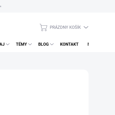
oriadok
PRÁZDNY KOŠÍK
NÁKUPNÝ
KOŠÍK
AJ
TÉMY
BLOG
KONTAKT
NOVINKY
VALKADE
,90 €
otková
LADOM
(2 KS)
:
EME DORUČIŤ