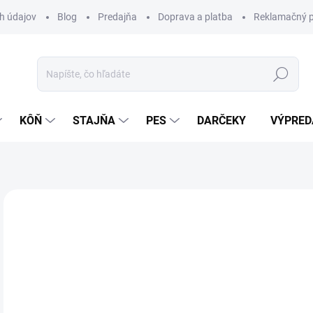
h údajov
Blog
Predajňa
Doprava a platba
Reklamačný p
Hľadať
KÔŇ
STAJŇA
PES
DARČEKY
VÝPRED
Neohodnotené
Podrobnosti hodnotenia
ZNAČKA:
KA
19
Jedn
SK
cena
MÔŽ
DO: