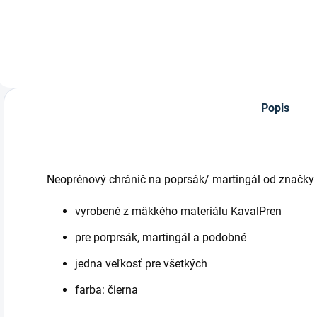
Kavalkade.
z
Popis
Neoprénový chránič na poprsák/ martingál od značk
vyrobené z mäkkého materiálu KavalPren
pre porprsák, martingál a podobné
jedna veľkosť pre všetkých
farba: čierna