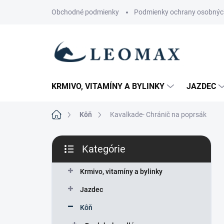
Prejsť
Obchodné podmienky
Podmienky ochrany osobnýc
na
obsah
KRMIVO, VITAMÍNY A BYLINKY
JAZDEC
Domov
Kôň
Kavalkade- Chránič na poprsák
B
Kategórie
o
Preskočiť
č
kategórie
n
Krmivo, vitamíny a bylinky
ý
Jazdec
p
a
Kôň
n