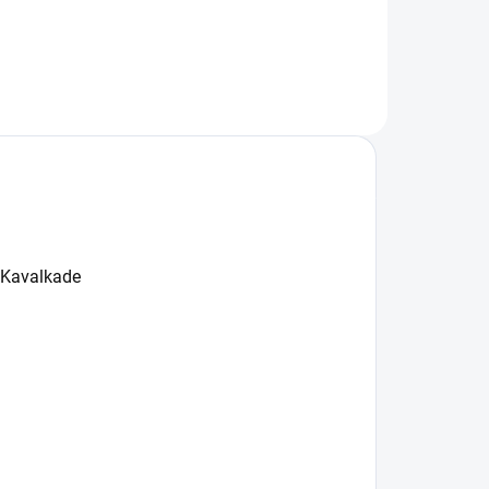
načky Kavalkade
y Kavalkade