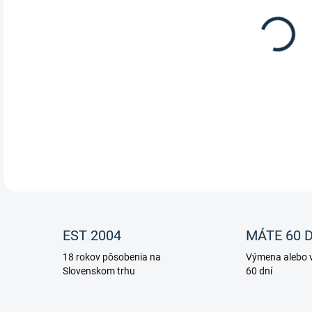
11.
Neop
Kav
DETA
EST 2004
MÁTE 60 D
18 rokov pôsobenia na
Výmena alebo v
Slovenskom trhu
60 dní