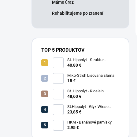
Máme úraz
Rehabilitujeme po zranení
TOP 5 PRODUKTOV
St. Hippolyt - Struktur
Energetikum
40,80 €
Miko-Stroh Lisovaná slama
15 €
St. Hippolyt - Ricelein
48,60 €
St.Hippolyt - Glyx-Wiese
Seniorfaser
23,85 €
HKM - Banánové pamlsky
2,95 €