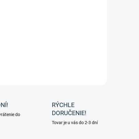
8.2026
−
+
Pridať do košíka
rénový chránič na poprsák/ martingál od značky
alkade
ILNÉ INFORMÁCIE
OPÝTAŤ SA
NÍ!
RÝCHLE
DORUČENIE!
rátenie do
Tovar je u vás do 2-3 dní