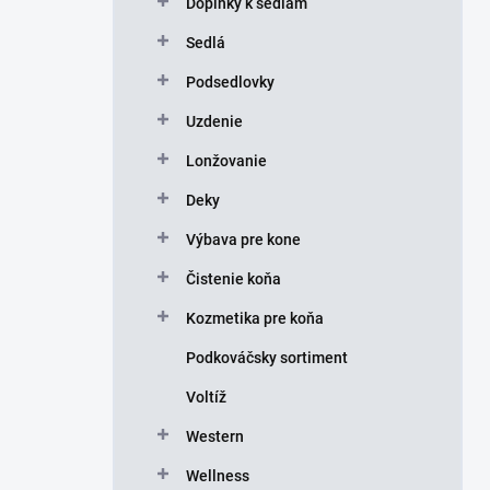
Doplnky k sedlám
e
l
Sedlá
Podsedlovky
Uzdenie
Lonžovanie
Deky
Výbava pre kone
Čistenie koňa
Kozmetika pre koňa
Podkováčsky sortiment
Voltíž
Western
Wellness