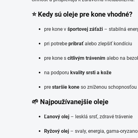
⭐ Kedy sú oleje pre kone vhodné?
pre kone v
športovej záťaži
– stabilná ener
pri potrebe
pribrať
alebo zlepšiť kondíciu
pre kone s
citlivým trávením
alebo na bezob
na podporu
kvality srsti a kože
pre
staršie kone
so zníženou schopnosťou 
🌱 Najpoužívanejšie oleje
Ľanový olej
– lesklá srsť, zdravé trávenie
Ryžový olej
– svaly, energia, gama-oryzano