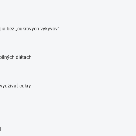
gia bez „cukrových výkyvov“
ilných diétach
využívať cukry
l