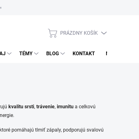
oriadok
PRÁZDNY KOŠÍK
NÁKUPNÝ
KOŠÍK
AJ
TÉMY
BLOG
KONTAKT
NOVINKY
rujú
kvalitu srsti
,
trávenie
,
imunitu
a celkovú
nergie.
 ktoré pomáhajú tlmiť zápaly, podporujú svalovú