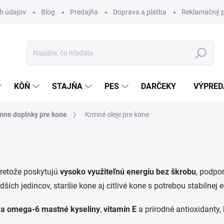
h údajov
Blog
Predajňa
Doprava a platba
Reklamačný p
Hľadať
KÔŇ
STAJŇA
PES
DARČEKY
VÝPRED
mne doplnky pre kone
Krmné oleje pre kone
pretože poskytujú
vysoko využiteľnú energiu bez škrobu
, podpo
ších jedincov, staršie kone aj citlivé kone s potrebou stabilnej e
a omega-6 mastné kyseliny
,
vitamín E
a prírodné antioxidanty,