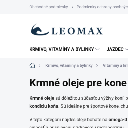
Prejsť
Obchodné podmienky
Podmienky ochrany osobnýc
na
obsah
KRMIVO, VITAMÍNY A BYLINKY
JAZDEC
Domov
Krmivo, vitamíny a bylinky
Vitamíny a kŕ
Krmné oleje pre kone
Krmné oleje
sú dôležitou súčasťou výživy koní, 
kondíciu koňa
. Sú ideálne pre športové kone, chud
V tejto kategórii nájdeš oleje bohaté na
omega-3 
činnosť a prispievajú k zdravému metabolizmu.