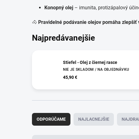
Konopný olej
– imunita, protizápalový úči
🐴
Pravidelné podávanie olejov pomáha zlepšiť 
Najpredávanejšie
Stiefel - Olej z čiernej rasce
NIE JE SKLADOM / NA OBJEDNÁVKU
45,90 €
R
a
ODPORÚČAME
NAJLACNEJŠIE
NAJDRA
d
e
n