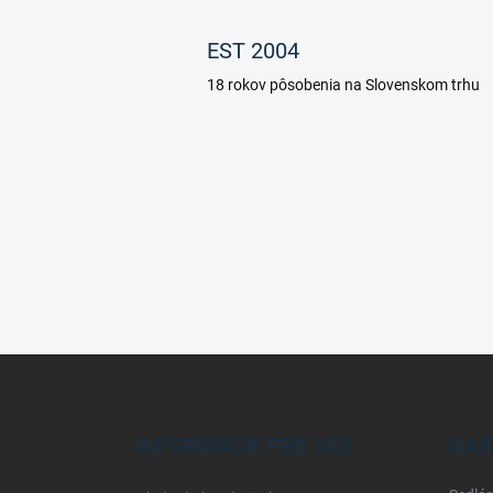
EST 2004
18 rokov pôsobenia na Slovenskom trhu
Z
á
p
ä
INFORMÁCIE PRE VÁS
NAŠ
t
i