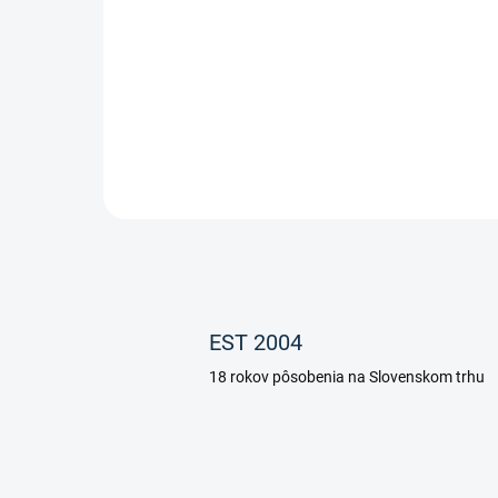
26,95 €
Detail
Zberač na trus od značky Waldhausen
EST 2004
18 rokov pôsobenia na Slovenskom trhu