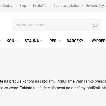
h údajov
Blog
Predajňa
Doprava a platba
Reklamačný p
Hľadať
KÔŇ
STAJŇA
PES
DARČEKY
VÝPRED
ujete na prácu s koňom na jazdiarni. Ponúkame Vám ľahko preno
ráce zo zeme. Takisto tu nájdete písmená na drezúrny obdĺžnik 