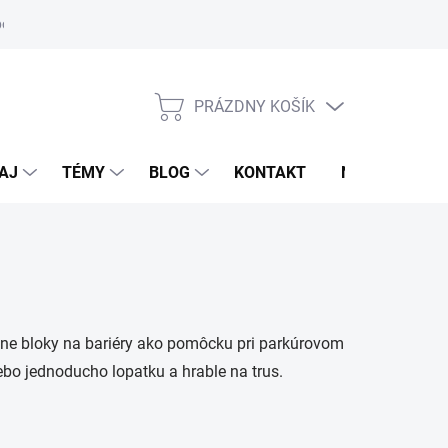
oriadok
PRÁZDNY KOŠÍK
NÁKUPNÝ
KOŠÍK
AJ
TÉMY
BLOG
KONTAKT
NOVINKY
sne bloky na bariéry ako pomôcku pri parkúrovom
alebo jednoducho lopatku a hrable na trus.