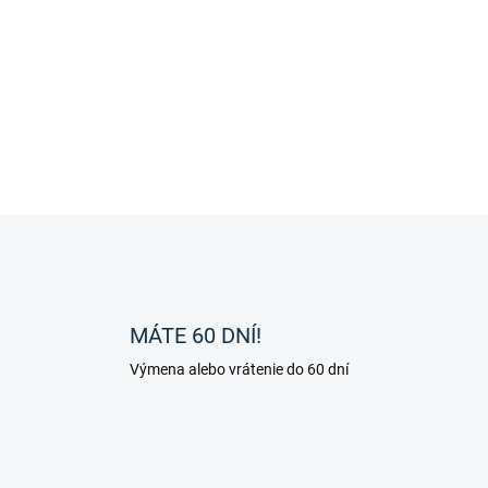
O
v
l
á
d
MÁTE 60 DNÍ!
a
c
Výmena alebo vrátenie do 60 dní
i
e
p
r
v