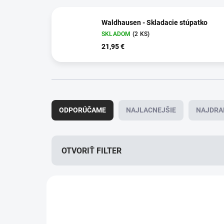
Waldhausen - Skladacie stúpatko
SKLADOM
(2 KS)
21,95 €
R
a
ODPORÚČAME
NAJLACNEJŠIE
NAJDRA
d
e
n
i
OTVORIŤ FILTER
e
p
V
r
ý
VÝPREDAJ
o
p
d
i
u