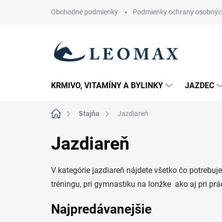
Prejsť
Obchodné podmienky
Podmienky ochrany osobnýc
na
obsah
KRMIVO, VITAMÍNY A BYLINKY
JAZDEC
Domov
Stajňa
Jazdiareň
Jazdiareň
V kategórie jazdiareň nájdete všetko čo potreb
tréningu, pri gymnastiku na lonžke ako aj pri p
Najpredávanejšie