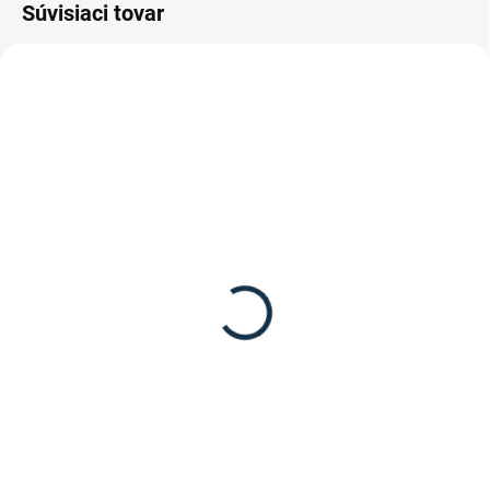
Súvisiaci tovar
DOSTUPNÉ DO 7-10 DNÍ
Waldhausen - Držiak na
zberač na trus
9,95 €
Do košíka
Držiak na zberač na trus od
značky Waldhausen zabezpečí
poriadok v stajne.