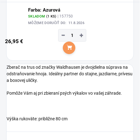
Farba: Azurová
| 157750
SKLADOM
(1 KS)
MÔŽEME DORUČIŤ DO:
11.8.2026
−
+
26,95 €
Do košíka
Zberač na trus od značky Waldhausen je dvojdielna súprava na
odstraňovanie hnoja. Ideálny partner do stajne, jazdiarne, prívesu
a boxovej uličky.
Pomôže Vám aj pri zbieraní psých výkalov vo vašej záhrade.
Výška rukoväte: približne 80 cm