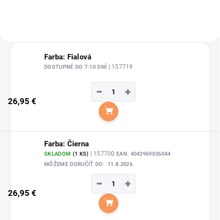
Farba: Fialová
| 157719
DOSTUPNÉ DO 7-10 DNÍ
−
+
26,95 €
Do košíka
Farba: Čierna
| 157700
SKLADOM
(1 KS)
EAN:
4043969036044
MÔŽEME DORUČIŤ DO:
11.8.2026
−
+
26,95 €
Do košíka