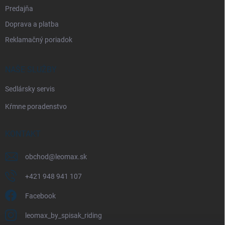
Predajňa
Doprava a platba
Reklamačný poriadok
NAŠE SLUŽBY
Sedlársky servis
Kŕmne poradenstvo
KONTAKT
obchod
@
leomax.sk
+421 948 941 107
Facebook
leomax_by_spisak_riding