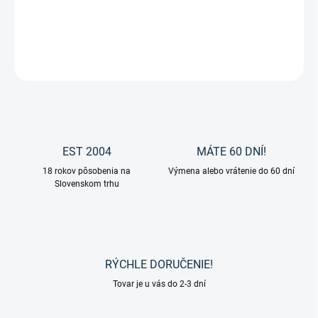
Zberač na trus od značky Waldhausen
DETAILNÉ INFORMÁCIE
OPÝTAŤ SA
EST 2004
MÁTE 60 DNÍ!
18 rokov pôsobenia na
Výmena alebo vrátenie do 60 dní
Slovenskom trhu
RÝCHLE DORUČENIE!
Tovar je u vás do 2-3 dní