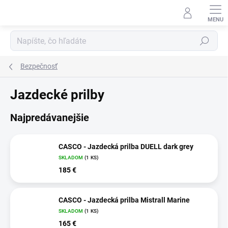
Prejsť
na
obsah
Hľadať
Bezpečnosť
Jazdecké prilby
Najpredávanejšie
CASCO - Jazdecká prilba DUELL dark grey
SKLADOM
(1 KS)
185 €
CASCO - Jazdecká prilba Mistrall Marine
SKLADOM
(1 KS)
165 €