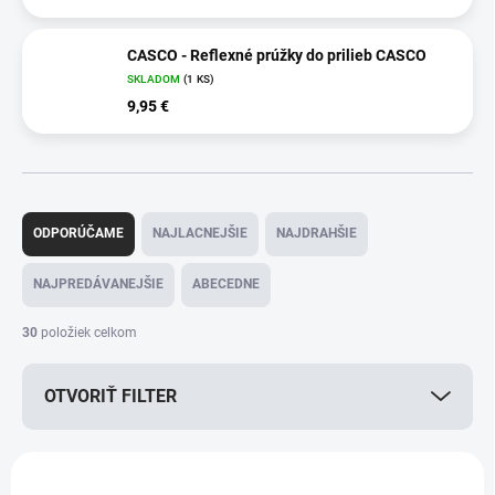
CASCO - Reflexné prúžky do prilieb CASCO
SKLADOM
(1 KS)
9,95 €
R
a
ODPORÚČAME
NAJLACNEJŠIE
NAJDRAHŠIE
d
e
NAJPREDÁVANEJŠIE
ABECEDNE
n
i
30
položiek celkom
e
p
OTVORIŤ FILTER
r
o
d
V
u
ý
TIP