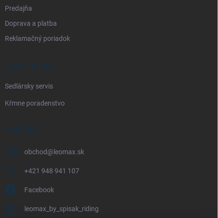
Predajňa
Doprava a platba
Reklamačný poriadok
NAŠE SLUŽBY
Sedlársky servis
Kŕmne poradenstvo
KONTAKT
obchod
@
leomax.sk
+421 948 941 107
Facebook
leomax_by_spisak_riding