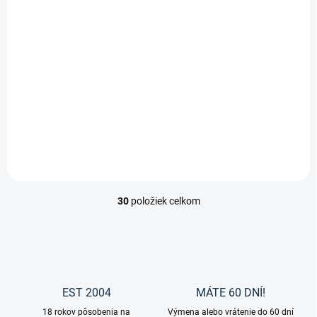
UVEX - Jazdecká
Waldhausen - Taška
prilba "Exxential"
na jazdeckú prilbu
99,95 €
24,95 €
Detail
Do košíka
Taška na jazdeckú prilbu od
značky Waldhausen.
30
položiek celkom
O
v
l
á
d
a
c
EST 2004
MÁTE 60 DNÍ!
i
18 rokov pôsobenia na
e
Výmena alebo vrátenie do 60 dní