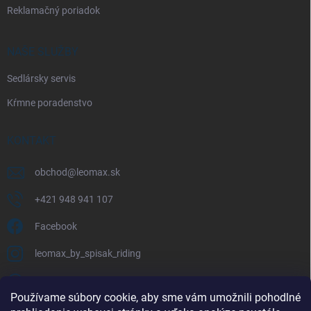
Reklamačný poriadok
NAŠE SLUŽBY
Sedlársky servis
Kŕmne poradenstvo
KONTAKT
obchod
@
leomax.sk
+421 948 941 107
Facebook
leomax_by_spisak_riding
+421 948 941 107
Používame súbory cookie, aby sme vám umožnili pohodlné