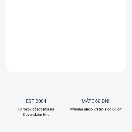
−
+
Pridať do košíka
Jazdecká prilba Choice Turnier čierna matná od značky Casco je
moderná a jednoduchá jazdecká prilba pre deti a ženy s menšou
hlavou.
DETAILNÉ INFORMÁCIE
OPÝTAŤ SA
EST 2004
MÁTE 60 DNÍ!
18 rokov pôsobenia na
Výmena alebo vrátenie do 60 dní
Slovenskom trhu