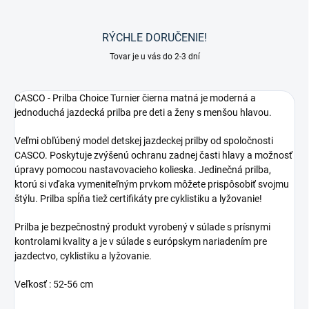
RÝCHLE DORUČENIE!
Tovar je u vás do 2-3 dní
CASCO - Prilba Choice Turnier čierna matná je moderná a
jednoduchá jazdecká prilba pre deti a ženy s menšou hlavou.
Veľmi obľúbený model detskej jazdeckej prilby od spoločnosti
CASCO. Poskytuje zvýšenú ochranu zadnej časti hlavy a možnosť
úpravy pomocou nastavovacieho kolieska. Jedinečná prilba,
ktorú si vďaka vymeniteľným prvkom môžete prispôsobiť svojmu
štýlu. Prilba spĺňa tiež certifikáty pre cyklistiku a lyžovanie!
Prilba je bezpečnostný produkt vyrobený v súlade s prísnymi
kontrolami kvality a je v súlade s európskym nariadením pre
jazdectvo, cyklistiku a lyžovanie.
Veľkosť : 52-56 cm