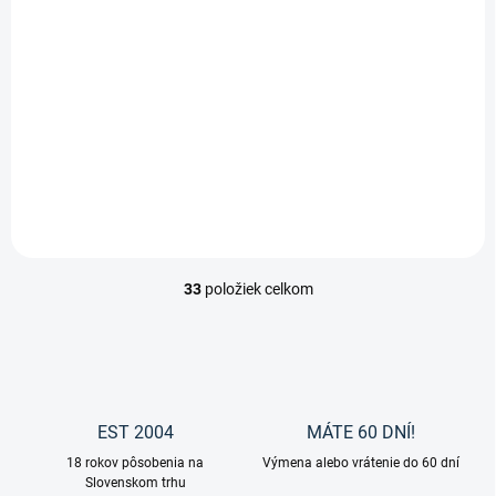
na popruhy deky
5,95 €
Do košíka
Pracky na popruhy deky od
značky Waldhausen.
33
položiek celkom
O
v
l
á
d
a
c
EST 2004
MÁTE 60 DNÍ!
i
18 rokov pôsobenia na
e
Výmena alebo vrátenie do 60 dní
Slovenskom trhu
p