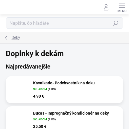
Prejsť
na
obsah
Hľadať
Deky
Doplnky k dekám
Najpredávanejšie
Kavalkade- Podchvostník na deku
SKLADOM
(1 KS)
4,90 €
Bucas - Impregnačný kondicionér na deky
SKLADOM
(1 KS)
25,50 €