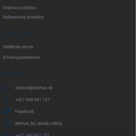
Doprava a platba
Reklamačný poriadok
NAŠE SLUŽBY
Sedlársky servis
Kŕmne poradenstvo
KONTAKT
obchod
@
leomax.sk
+421 948 941 107
Facebook
leomax_by_spisak_riding
+421 948 941 107