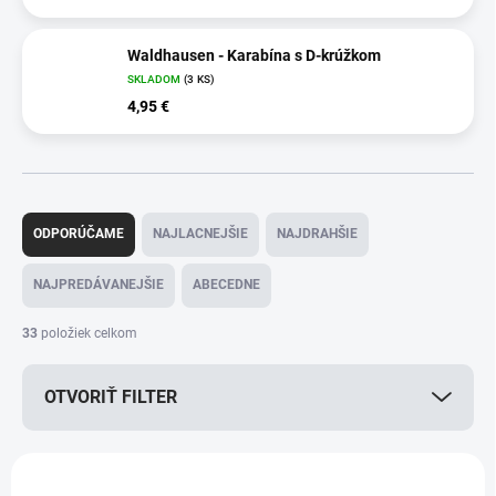
Waldhausen - Karabína s D-krúžkom
SKLADOM
(3 KS)
4,95 €
R
a
ODPORÚČAME
NAJLACNEJŠIE
NAJDRAHŠIE
d
e
NAJPREDÁVANEJŠIE
ABECEDNE
n
i
33
položiek celkom
e
p
OTVORIŤ FILTER
r
o
d
V
u
ý