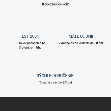
8
položiek celkom
O
v
l
á
d
a
c
EST 2004
MÁTE 60 DNÍ!
i
18 rokov pôsobenia na
e
Výmena alebo vrátenie do 60 dní
Slovenskom trhu
p
r
v
k
y
v
RÝCHLE DORUČENIE!
ý
p
Tovar je u vás do 2-3 dní
i
s
u
Z
á
p