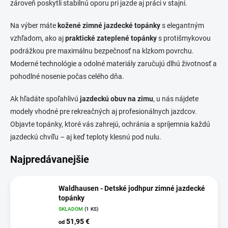
zároveň poskytli stabilnú oporu pri jazde aj práci v stajni.
Na výber máte
kožené zimné jazdecké topánky
s elegantným
vzhľadom, ako aj
praktické zateplené topánky
s protišmykovou
podrážkou pre maximálnu bezpečnosť na klzkom povrchu.
Moderné technológie a odolné materiály zaručujú dlhú životnosť a
pohodlné nosenie počas celého dňa.
Ak hľadáte spoľahlivú
jazdeckú obuv na zimu
, u nás nájdete
modely vhodné pre rekreačných aj profesionálnych jazdcov.
Objavte topánky, ktoré vás zahrejú, ochránia a spríjemnia každú
jazdeckú chvíľu – aj keď teploty klesnú pod nulu.
Najpredávanejšie
Waldhausen - Detské jodhpur zimné jazdecké
topánky
SKLADOM
(1 KS)
51,95 €
od