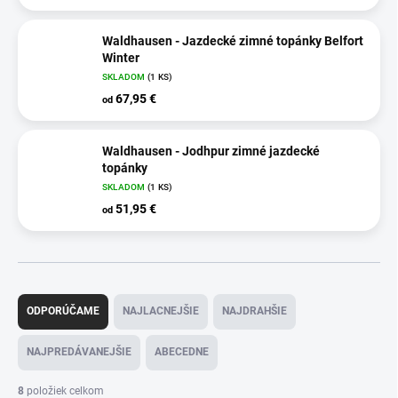
Waldhausen - Jazdecké zimné topánky Belfort
Winter
SKLADOM
(1 KS)
67,95 €
od
Waldhausen - Jodhpur zimné jazdecké
topánky
SKLADOM
(1 KS)
51,95 €
od
R
a
ODPORÚČAME
NAJLACNEJŠIE
NAJDRAHŠIE
d
e
NAJPREDÁVANEJŠIE
ABECEDNE
n
i
8
položiek celkom