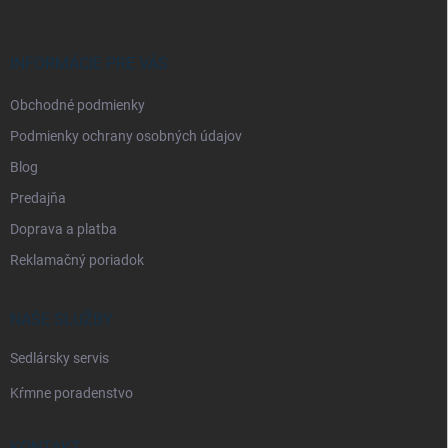
ä
t
i
INFORMÁCIE PRE VÁS
e
Obchodné podmienky
Podmienky ochrany osobných údajov
Blog
Predajňa
Doprava a platba
Reklamačný poriadok
NAŠE SLUŽBY
Sedlársky servis
Kŕmne poradenstvo
KONTAKT