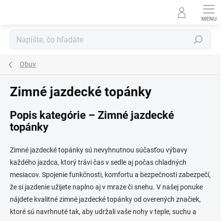
Prejsť
na
obsah
Hľadať
Obuv
Zimné jazdecké topánky
Popis kategórie – Zimné jazdecké
topánky
Zimné jazdecké topánky sú nevyhnutnou súčasťou výbavy
každého jazdca, ktorý trávi čas v sedle aj počas chladných
mesiacov. Spojenie funkčnosti, komfortu a bezpečnosti zabezpečí,
že si jazdenie užijete naplno aj v mraze či snehu. V našej ponuke
nájdete kvalitné zimné jazdecké topánky od overených značiek,
ktoré sú navrhnuté tak, aby udržali vaše nohy v teple, suchu a