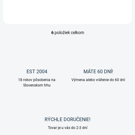
6
položiek celkom
O
v
l
á
d
a
c
EST 2004
MÁTE 60 DNÍ!
i
18 rokov pôsobenia na
e
Výmena alebo vrátenie do 60 dní
Slovenskom trhu
p
r
v
k
y
v
RÝCHLE DORUČENIE!
ý
p
Tovar je u vás do 2-3 dní
i