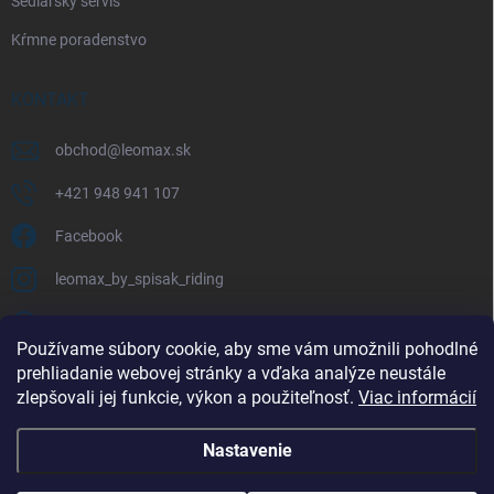
Sedlársky servis
Kŕmne poradenstvo
KONTAKT
obchod
@
leomax.sk
+421 948 941 107
Facebook
leomax_by_spisak_riding
+421 948 941 107
Používame súbory cookie, aby sme vám umožnili pohodlné
prehliadanie webovej stránky a vďaka analýze neustále
FACEBOOK
zlepšovali jej funkcie, výkon a použiteľnosť.
Viac informácií
Nastavenie