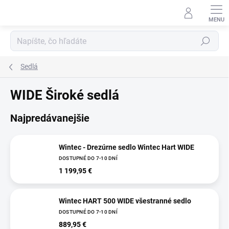
Prejsť
na
obsah
Hľadať
Sedlá
WIDE Široké sedlá
Najpredávanejšie
Wintec - Drezúrne sedlo Wintec Hart WIDE
DOSTUPNÉ DO 7-10 DNÍ
1 199,95 €
Wintec HART 500 WIDE všestranné sedlo
DOSTUPNÉ DO 7-10 DNÍ
889,95 €