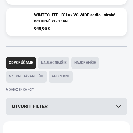
WINTECLITE - D`Lux VS WIDE sedlo - široké
DOSTUPNÉ DO 7-10 DNÍ
949,95 €
R
a
ODPORÚČAME
NAJLACNEJŠIE
NAJDRAHŠIE
d
e
NAJPREDÁVANEJŠIE
ABECEDNE
n
i
6
položiek celkom
e
p
OTVORIŤ FILTER
r
o
d
V
u
ý
VÝPREDAJ