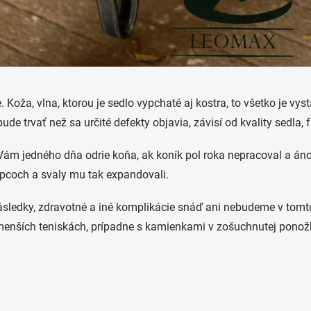
je. Koža, vlna, ktorou je sedlo vypchaté aj kostra, to všetko je v
ude trvať než sa určité defekty objavia, závisí od kvality sedla, f
Vám jedného dňa odrie koňa, ak koník pol roka nepracoval a áno
kopcoch a svaly mu tak expandovali.
následky, zdravotné a iné komplikácie snáď ani nebudeme v tomt
o menších teniskách, prípadne s kamienkami v zošuchnutej ponožk