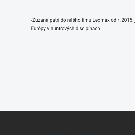
-Zuzana patrí do nášho tímu Leomax od r .2015,
Európy v huntrových discipínach
Z
á
p
ä