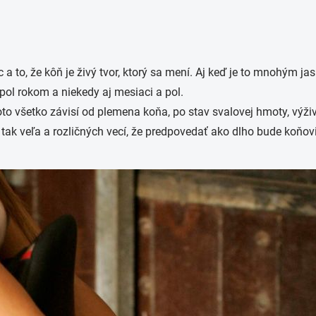
to, že kôň je živý tvor, ktorý sa mení. Aj keď je to mnohým jasné
pol rokom a niekedy aj mesiaci a pol.
to všetko závisí od plemena koňa, po stav svalovej hmoty, výži
tak veľa a rozličných vecí, že predpovedať ako dlho bude koňovi