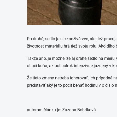
Po druhé, sedlo je síce neživá vec, ale tiež pracu
životnosť materiálu hrá tiež svoju rolu. Ako dlho b
Takže áno, je možné, že aj drahé sedlo na mieru 
otlačí koňa, ak bol polrok intenzívne jazdený v 
Že tieto zmeny netreba ignorovať, ich prípadné 
predstaviť aký je to pocit behať hodinu v o čísl
autorom článku je: Zuzana Bobríková