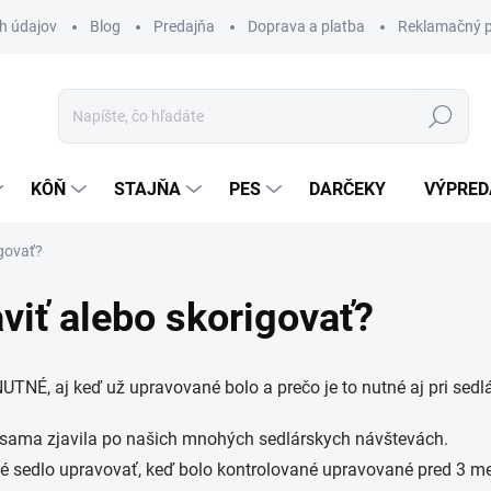
h údajov
Blog
Predajňa
Doprava a platba
Reklamačný p
Hľadať
KÔŇ
STAJŇA
PES
DARČEKY
VÝPRED
igovať?
viť alebo skorigovať?
 NUTNÉ, aj keď už upravované bolo a prečo je to nutné aj pri se
 sama zjavila po našich mnohých sedlárskych návštevách.
tné sedlo upravovať, keď bolo kontrolované upravované pred 3 me