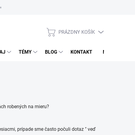
oriadok
PRÁZDNY KOŠÍK
NÁKUPNÝ
KOŠÍK
AJ
TÉMY
BLOG
KONTAKT
NOVINKY
dlách robených na mieru?
siacmi, prípade sme často počuli dotaz " veď