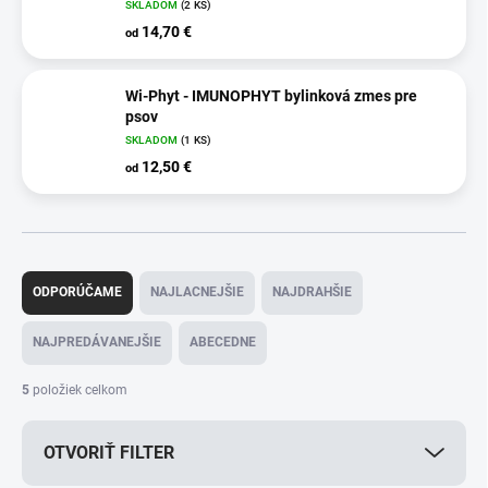
SKLADOM
(2 KS)
14,70 €
od
Wi-Phyt - IMUNOPHYT bylinková zmes pre
psov
SKLADOM
(1 KS)
12,50 €
od
R
a
ODPORÚČAME
NAJLACNEJŠIE
NAJDRAHŠIE
d
e
NAJPREDÁVANEJŠIE
ABECEDNE
n
i
5
položiek celkom
e
p
OTVORIŤ FILTER
r
o