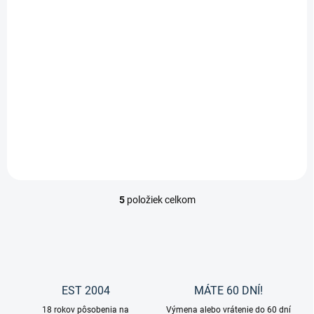
13,75 €
od
Detail
ULCOSTOP je kvalitná bylinná
zmes pre psov od značky Wi-
Phyt, navrhnutá ako
doplnkové krmivo na podporu
citlivého žalúdka alebo
tenkého čreva.
5
položiek celkom
O
v
l
á
d
a
c
EST 2004
MÁTE 60 DNÍ!
i
18 rokov pôsobenia na
e
Výmena alebo vrátenie do 60 dní