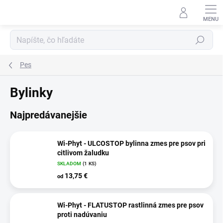
Prejsť
na
obsah
Hľadať
Pes
Bylinky
Najpredávanejšie
Wi-Phyt - ULCOSTOP bylinna zmes pre psov pri
citlivom žaludku
SKLADOM
(1 KS)
13,75 €
od
Wi-Phyt - FLATUSTOP rastlinná zmes pre psov
proti nadúvaniu