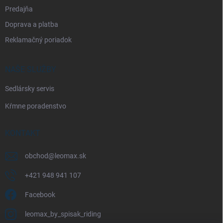
Predajňa
Doprava a platba
Reklamačný poriadok
NAŠE SLUŽBY
Sedlársky servis
Kŕmne poradenstvo
KONTAKT
obchod
@
leomax.sk
+421 948 941 107
Facebook
leomax_by_spisak_riding