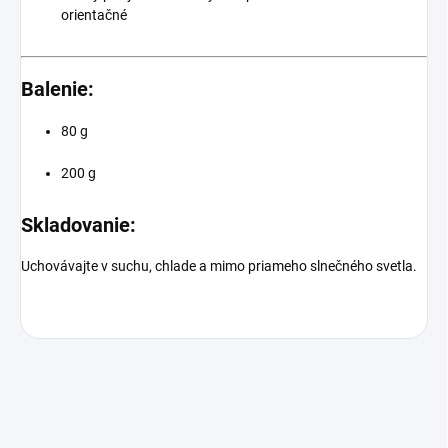
orientačné
Balenie:
80 g
200 g
Skladovanie:
Uchovávajte v suchu, chlade a mimo priameho slnečného svetla.