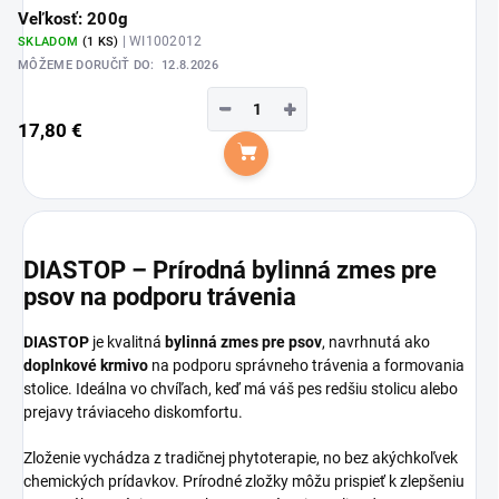
Veľkosť: 200g
| WI1002012
SKLADOM
(1 KS)
MÔŽEME DORUČIŤ DO:
12.8.2026
−
+
17,80 €
Do košíka
DIASTOP – Prírodná bylinná zmes pre
psov na podporu trávenia
DIASTOP
je kvalitná
bylinná zmes pre psov
, navrhnutá ako
doplnkové krmivo
na podporu správneho trávenia a formovania
stolice. Ideálna vo chvíľach, keď má váš pes redšiu stolicu alebo
prejavy tráviaceho diskomfortu.
Zloženie vychádza z tradičnej phytoterapie, no bez akýchkoľvek
chemických prídavkov. Prírodné zložky môžu prispieť k zlepšeniu