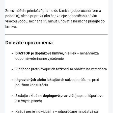
Zmes môžete primiešať priamo do krmiva (odporúčaná forma
podania), alebo pripraviť ako čaj: zalejte odporúčanú dávku
vriacou vodou, nechajte 15 minút lúhovať a následne pridajte do
krmiva.
Dôležité upozornenia:
DIASTOP je doplnkové krmivo, nie liek
– nenahrádza
odborné veterinárne vyšetrenie
V prípade pretrvávajúcich ťažkostí sa obráťte na veterinára
U
gravidných alebo laktujúcich súk
odporúčame pred
použitím konzultáciu
Sledujte aktuálne
dopingové pravidlá
(napr. pri športovo
aktívnych psoch)
Každý pes je individuálny – odporúčané množstvá sú