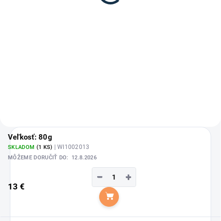
33,65 €
40,40 €
Detail
Detail
FLATUSTOP je starostlivo
DIASTOP je starostlivo zostavená
namiešaná zmes kvalitných bylín
prírodná bylinná zmes od značky
od značky Wi-Phyt, ktoré môžu
Wi-Phyt, určená ako doplnkové
pomôcť zmierniť plynatosť u koní
krmivo pre kone, ktoré má za cieľ
a podporiť zdravé trávenie.
podporiť prirodzenú rovnováhu
Vďaka svojim účinkom môže...
tráviaceho...
Veľkosť: 80g
| WI1002013
SKLADOM
(1 KS)
MÔŽEME DORUČIŤ DO:
12.8.2026
−
+
13 €
Do košíka