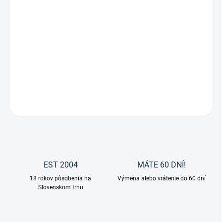
Zvoľte variant
cena:
DIASTOP
je kvalitná
bylinná zmes pre psov od značky Wi-Phyt
,
navrhnutá ako
doplnkové krmivo
na podporu správneho trávenia
a formovania stolice. Ideálna vo chvíľach, keď má váš pes redšiu
stolicu alebo prejavy tráviaceho diskomfortu.
DETAILNÉ INFORMÁCIE
OPÝTAŤ SA
EST 2004
MÁTE 60 DNÍ!
18 rokov pôsobenia na
Výmena alebo vrátenie do 60 dní
Slovenskom trhu