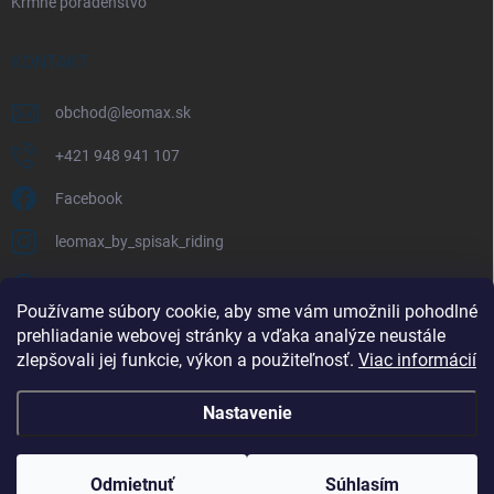
Kŕmne poradenstvo
KONTAKT
obchod
@
leomax.sk
+421 948 941 107
Facebook
leomax_by_spisak_riding
+421 948 941 107
Používame súbory cookie, aby sme vám umožnili pohodlné
prehliadanie webovej stránky a vďaka analýze neustále
FACEBOOK
zlepšovali jej funkcie, výkon a použiteľnosť.
Viac informácií
Nastavenie
Copyright 2026
LEOMAX.SK
. Všetky práva vyhradené.
Odmietnuť
Súhlasím