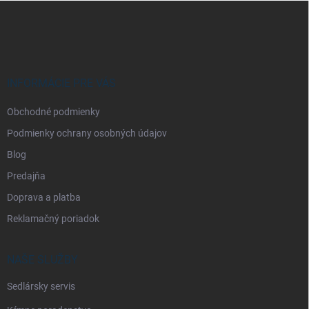
Z
á
p
ä
t
i
INFORMÁCIE PRE VÁS
e
Obchodné podmienky
Podmienky ochrany osobných údajov
Blog
Predajňa
Doprava a platba
Reklamačný poriadok
NAŠE SLUŽBY
Sedlársky servis