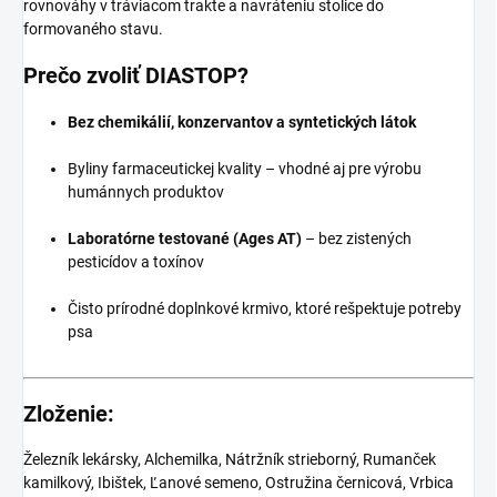
rovnováhy v tráviacom trakte a navráteniu stolice do
formovaného stavu.
Prečo zvoliť DIASTOP?
Bez chemikálií, konzervantov a syntetických látok
Byliny farmaceutickej kvality – vhodné aj pre výrobu
humánnych produktov
Laboratórne testované (Ages AT)
– bez zistených
pesticídov a toxínov
Čisto prírodné doplnkové krmivo, ktoré rešpektuje potreby
psa
Zloženie:
Železník lekársky, Alchemilka, Nátržník strieborný, Rumanček
kamilkový, Ibištek, Ľanové semeno, Ostružina černicová, Vrbica