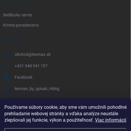
NAŠE SLUŽBY
Sedlársky servis
Kŕmne poradenstvo
KONTAKT
obchod
@
leomax.sk
+421 948 941 107
Facebook
leomax_by_spisak_riding
+421 948 941 107
Používame súbory cookie, aby sme vám umožnili pohodlné
prehliadanie webovej stránky a vďaka analýze neustále
FACEBOOK
zlepšovali jej funkcie, výkon a použiteľnosť.
Viac informácií