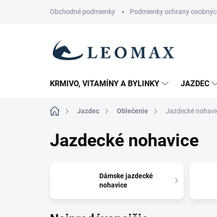
Prejsť
Obchodné podmienky
Podmienky ochrany osobnýc
na
obsah
KRMIVO, VITAMÍNY A BYLINKY
JAZDEC
Domov
Jazdec
Oblečenie
Jazdecké nohavi
Jazdecké nohavice
Dámske jazdecké
nohavice