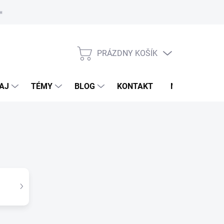
oriadok
PRÁZDNY KOŠÍK
NÁKUPNÝ
KOŠÍK
AJ
TÉMY
BLOG
KONTAKT
NOVINKY