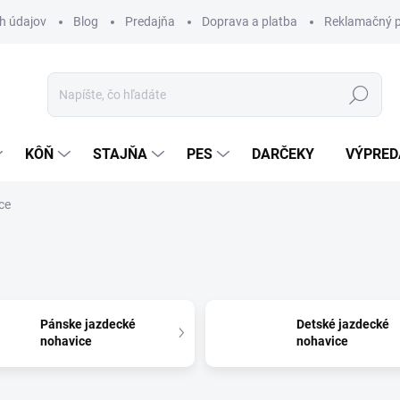
h údajov
Blog
Predajňa
Doprava a platba
Reklamačný p
Hľadať
KÔŇ
STAJŇA
PES
DARČEKY
VÝPRED
ce
Pánske jazdecké
Detské jazdecké
nohavice
nohavice