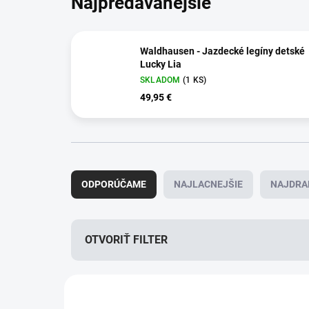
Najpredávanejšie
Waldhausen - Jazdecké legíny detské
Lucky Lia
SKLADOM
(1 KS)
49,95 €
R
a
ODPORÚČAME
NAJLACNEJŠIE
NAJDRA
d
e
n
i
OTVORIŤ FILTER
e
p
V
r
ý
o