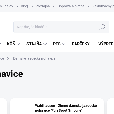
h údajov
Blog
Predajňa
Doprava a platba
Reklamačný p
Hľadať
KÔŇ
STAJŇA
PES
DARČEKY
VÝPRED
ice
Dámske jazdecké nohavice
avice
Waldhausen - Zimné dámske jazdecké
nohavice "Fun Sport Silicone"