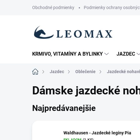
Prejsť
Obchodné podmienky
Podmienky ochrany osobnýc
na
obsah
KRMIVO, VITAMÍNY A BYLINKY
JAZDEC
Domov
Jazdec
Oblečenie
Jazdecké nohav
Dámske jazdecké noh
Najpredávanejšie
Waldhausen - Jazdecké legíny Pia
SKLADOM
(1 KS)