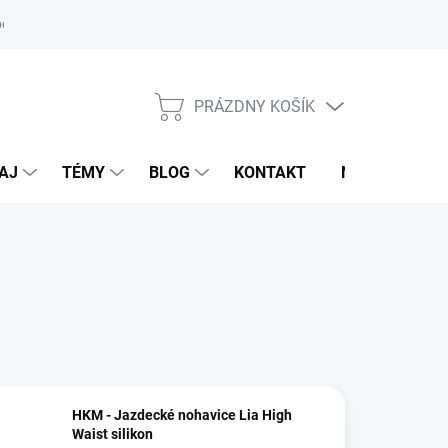
oriadok
PRÁZDNY KOŠÍK
NÁKUPNÝ
KOŠÍK
AJ
TÉMY
BLOG
KONTAKT
NOVINKY
HKM - Jazdecké nohavice Lia High
Waist silikon