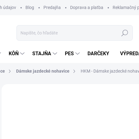
h údajov
Blog
Predajňa
Doprava a platba
Reklamačný p
Hľadať
KÔŇ
STAJŇA
PES
DARČEKY
VÝPRED
ice
Dámske jazdecké nohavice
HKM - Dámske jazdecké nohavi
Neohodnotené
Podrobnosti hodnotenia
ZNAČKA:
HK
VÝPREDAJ
12
Jedn
Z
cena