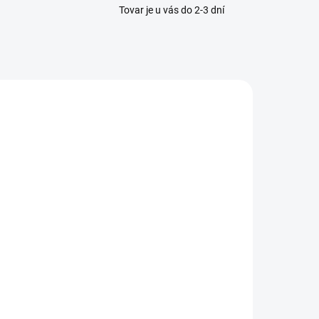
Tovar je u vás do 2-3 dní
DOSTUPNÉ DO 7-10
DNÍ
uedwind -
Kožené
topánky
dvanced II BZ
94,90 €
Lace
Detail