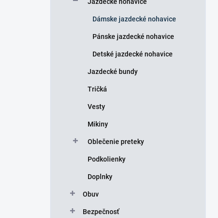
Jazdecké nohavice
e
l
Dámske jazdecké nohavice
Pánske jazdecké nohavice
Detské jazdecké nohavice
Jazdecké bundy
Tričká
Vesty
Mikiny
Oblečenie preteky
Podkolienky
Doplnky
Obuv
Bezpečnosť