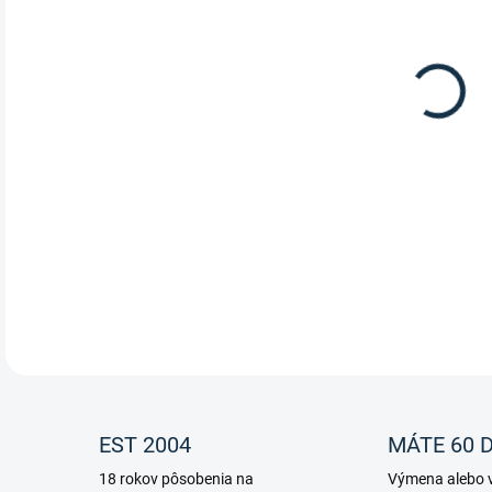
Dáms
DETA
EST 2004
MÁTE 60 D
18 rokov pôsobenia na
Výmena alebo v