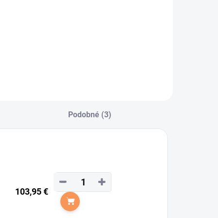
ožené topánky
dvanced II BZ
ace sú jazdecké
erká, ktoré majú
ips vzadu a šnúrky
predu od značky
uedwind.
Podobné (3)
−
+
103,95 €
Do košíka