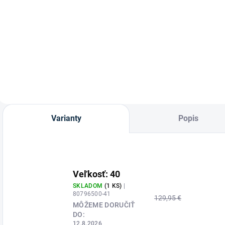
Tenké podkolienky
K
Waldhausen -
Smart od značky
A
Tričko s dlhým
Kavalkade.
L
rukávom "Chester"
p
je z príjemného,
z
mäkkého materiálu
v
a výborne sa dá
S
použiť aj pod
teplejšie oblečenie.
Varianty
Popis
Veľkosť: 40
SKLADOM
(1 KS)
|
80796500-41
129,95 €
MÔŽEME DORUČIŤ
DO:
12.8.2026