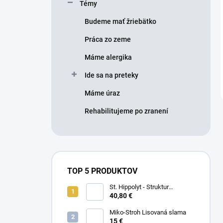
Témy
Budeme mať žriebätko
Práca zo zeme
Máme alergika
Ide sa na preteky
Máme úraz
Rehabilitujeme po zranení
TOP 5 PRODUKTOV
St. Hippolyt - Struktur
Energetikum
40,80 €
Miko-Stroh Lisovaná slama
15 €