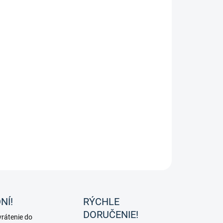
ke jazdecké nohavice Soft Powder Print od značky HKM.
ILNÉ INFORMÁCIE
OPÝTAŤ SA
NÍ!
RÝCHLE
DORUČENIE!
rátenie do