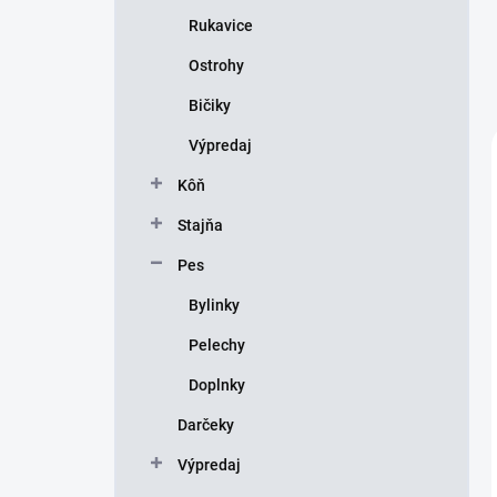
Rukavice
Ostrohy
Bičiky
Výpredaj
Kôň
Stajňa
Pes
Bylinky
Pelechy
Doplnky
Darčeky
Výpredaj