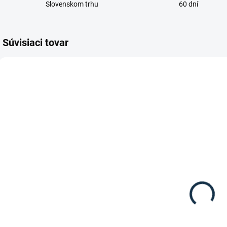
Slovenskom trhu
60 dní
Súvisiaci tovar
SKLADOM
SKLADOM
(2 KS)
(1 KS)
Kavalkade -
S
Waldhausen -
Tenké
Jazdecké
podkolienky
tričko s dlhým
Smart
A
6,90 €
rukávom
39,95 €
"Chester"
Detail
Detail