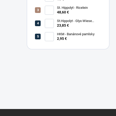
St. Hippolyt - Ricelein
48,60 €
St.Hippolyt - Glyx-Wiese
Seniorfaser
23,85 €
HKM - Banánové pamlsky
2,95 €
Z