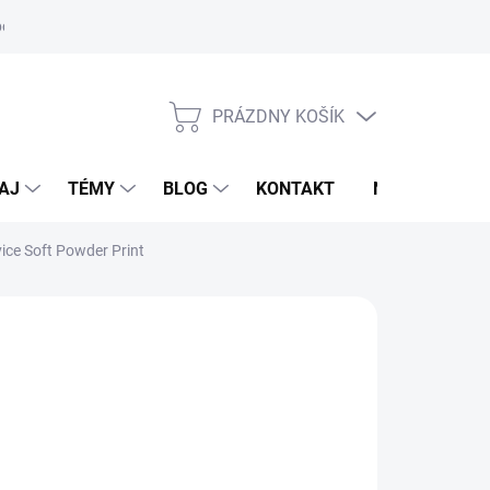
oriadok
PRÁZDNY KOŠÍK
NÁKUPNÝ
KOŠÍK
AJ
TÉMY
BLOG
KONTAKT
NOVINKY
ce Soft Powder Print
M
9,95 €
103,95 €
otková
voľte variant
: