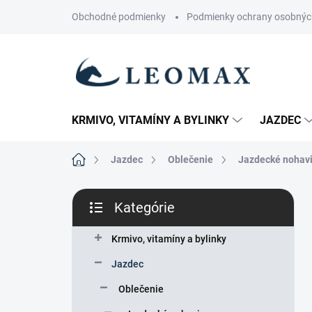
Prejsť
Obchodné podmienky
Podmienky ochrany osobnýc
na
obsah
KRMIVO, VITAMÍNY A BYLINKY
JAZDEC
Domov
Jazdec
Oblečenie
Jazdecké nohav
B
Kategórie
o
Preskočiť
č
kategórie
n
Krmivo, vitamíny a bylinky
ý
Jazdec
p
a
Oblečenie
n