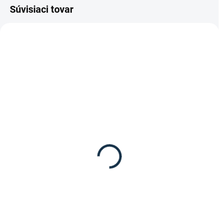
Súvisiaci tovar
TIP
TIP
SKLADOM
SKLADOM
(2 KS)
(1 KS)
Waldhausen - Nádoba
Waldhausen - Nádoba s
Flexi 15l
uzáverom na krmivo
"Musli"
9,95 €
8,95 €
Detail
Detail
Nádoba Flexi na krmivo od
značky Waldhausen.
Waldhausen nádoba s uzáverom
na müsli – 5 l Hľadáte