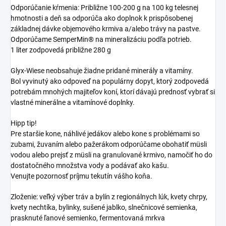
Odporúčanie kŕmenia: Približne 100-200 g na 100 kg telesnej
hmotnosti a deň sa odporúča ako doplnok k prispôsobenej
základnej dávke objemového krmiva a/alebo trávy na pastve.
Odporúčame SemperMin® na mineralizáciu podľa potrieb.
1 liter zodpovedá približne 280 g
Glyx-Wiese neobsahuje žiadne pridané minerály a vitamíny.
Bol vyvinutý ako odpoveď na populárny dopyt, ktorý zodpovedá
potrebám mnohých majiteľov koní, ktorí dávajú prednosť vybrať si
vlastné minerálne a vitamínové doplnky.
Hipp tip!
Pre staršie kone, náhlivé jedákov alebo kone s problémami so
zubami, žuvaním alebo pažerákom odporúčame obohatiť müsli
vodou alebo prejsť z müsli na granulované krmivo, namočiť ho do
dostatočného množstva vody a podávať ako kašu.
Venujte pozornosť príjmu tekutín vášho koňa.
Zloženie: veľký výber tráv a bylín z regionálnych lúk, kvety chrpy,
kvety nechtíka, bylinky, sušené jablko, slnečnicové semienka,
prasknuté ľanové semienko, fermentovaná mrkva