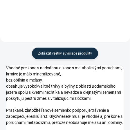
kompaktné a spoľahlivé riešenie
na uskladnenie odmien pre vášho
koňa alebo na prípravu menších
kŕmnych porcií? Malá nádoba...
Zobraziť všetky súvisiace produkty
Vhodné pre kone s nadváhou a kone s metabolickými poruchami,
krmivo je málo mineralizované,
bez obilnín a melasy,
obsahuje vysokokvalitné trávy a byliny z oblasti Bodamského
jazera spolu s kvetmi nechtíka a nevädze a olejnatými semenami
poskytujú pestrú zmes s vitalizujúcimi zložkami.
Praskané, zlatožlté ľanové semienko podporuje trávenie a
zabezpečuje lesklú srsť. GlyxWiese® müsli je vhodné aj pre kone s
poruchami metabolizmu, pretože neobsahuje melasu ani obilniny.