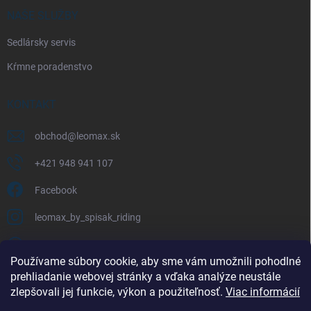
NAŠE SLUŽBY
Sedlársky servis
Kŕmne poradenstvo
KONTAKT
obchod
@
leomax.sk
+421 948 941 107
Facebook
leomax_by_spisak_riding
+421 948 941 107
Používame súbory cookie, aby sme vám umožnili pohodlné
prehliadanie webovej stránky a vďaka analýze neustále
FACEBOOK
zlepšovali jej funkcie, výkon a použiteľnosť.
Viac informácií