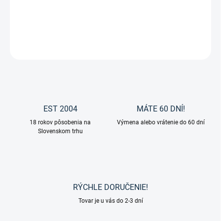
Krmivo Glyx-Wiese Müsli od značky St. Hippolyt.
DETAILNÉ INFORMÁCIE
OPÝTAŤ SA
EST 2004
MÁTE 60 DNÍ!
18 rokov pôsobenia na
Výmena alebo vrátenie do 60 dní
Slovenskom trhu
RÝCHLE DORUČENIE!
Tovar je u vás do 2-3 dní