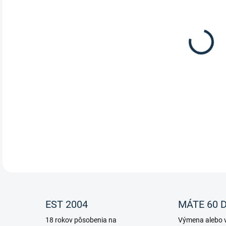
Wa
na
Hľad
odmi
porc
vek
ktor
DETA
EST 2004
MÁTE 60 D
18 rokov pôsobenia na
Výmena alebo v