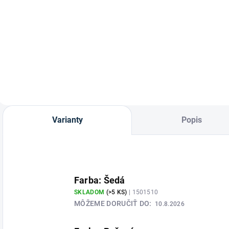
Naberačka od
Krmivo Reform
značky St. Hippolyt
G müsli od značky
St. Hippolyt.
Varianty
Popis
Farba: Šedá
SKLADOM
(>5 KS)
| 1501510
MÔŽEME DORUČIŤ DO:
10.8.2026