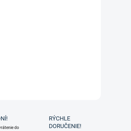
ldhausen nádoba s uzáverom
 müsli – 5 l
áte kompaktné a spoľahlivé riešenie na uskladnenie
en pre vášho koňa alebo na prípravu menších kŕmnych
ií?
Malá nádoba na krmivo Waldhausen s tesniacim
om
s objemom
5 litre
je praktickým stajňovým pomocníkom,
ý udrží obsah vždy čistý, čerstvý a chránený.
ILNÉ INFORMÁCIE
OPÝTAŤ SA
NÍ!
RÝCHLE
DORUČENIE!
rátenie do