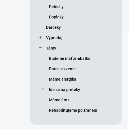
Pelechy
Doplnky
Darčeky
Výpredaj
Témy
Budeme mať žriebätko
Práca zo zeme
Máme alergika
Ide sa na preteky
Máme úraz
Rehabilitujeme po zranení