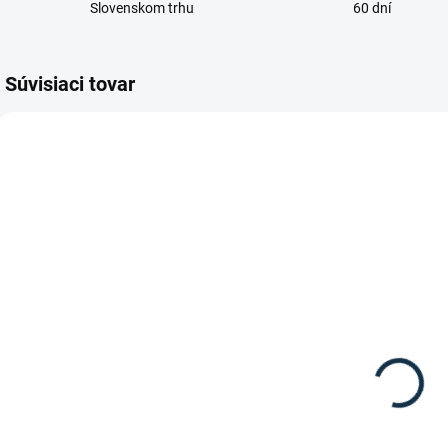
Slovenskom trhu
60 dní
Súvisiaci tovar
NIE JE SKLADOM /
NIE JE SKLADOM /
NA OBJEDNÁVKU
NA OBJEDNÁVKU
St. Hippolyt -
St. Hippolyt -
Naberačka na
Reform G
krmivo
müsli
4,95 €
30,50 €
Do košíka
Do košíka