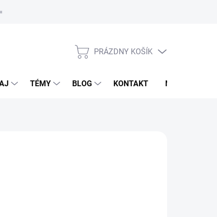
oriadok
PRÁZDNY KOŠÍK
NÁKUPNÝ
KOŠÍK
AJ
TÉMY
BLOG
KONTAKT
NOVINKY
LDHAUSEN
95 €
otková
voľte variant
: