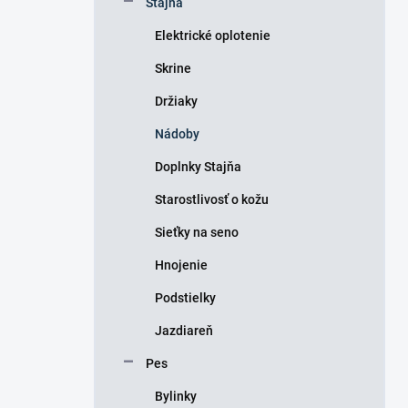
Stajňa
e
l
Elektrické oplotenie
Skrine
Držiaky
Nádoby
Doplnky Stajňa
Starostlivosť o kožu
Sieťky na seno
Hnojenie
Podstielky
Jazdiareň
Pes
Bylinky