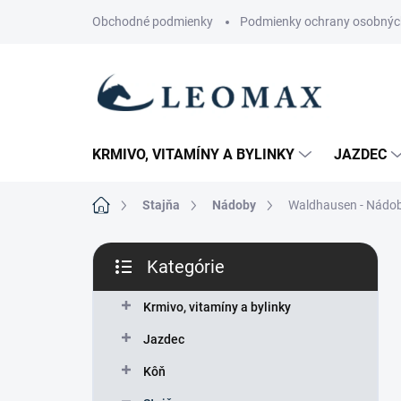
Prejsť
Obchodné podmienky
Podmienky ochrany osobnýc
na
obsah
KRMIVO, VITAMÍNY A BYLINKY
JAZDEC
Domov
Stajňa
Nádoby
Waldhausen - Nádob
B
Kategórie
o
Preskočiť
č
kategórie
n
Krmivo, vitamíny a bylinky
ý
Jazdec
p
a
Kôň
n