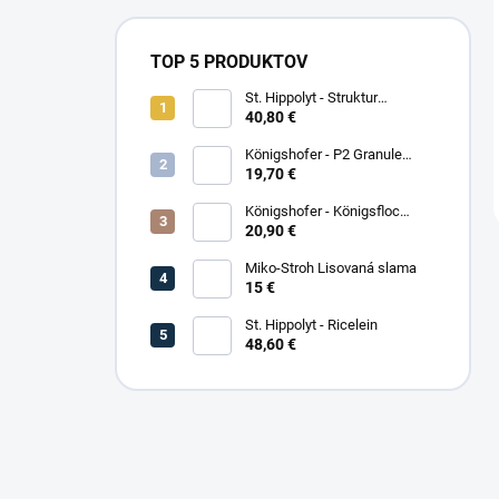
TOP 5 PRODUKTOV
St. Hippolyt - Struktur
Energetikum
40,80 €
Königshofer - P2 Granule
Freizeit
19,70 €
Königshofer - Königsfloc
základne musli
20,90 €
Miko-Stroh Lisovaná slama
15 €
St. Hippolyt - Ricelein
48,60 €