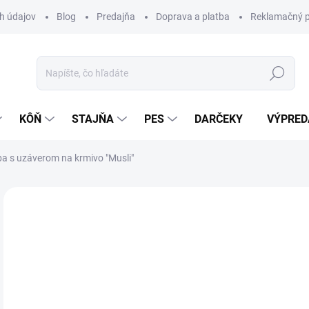
h údajov
Blog
Predajňa
Doprava a platba
Reklamačný p
Hľadať
KÔŇ
STAJŇA
PES
DARČEKY
VÝPRED
a s uzáverom na krmivo "Musli"
Neohodnotené
Podrobnosti hodnotenia
ZNAČKA:
WA
TIP
8,
Jedn
Z
cena