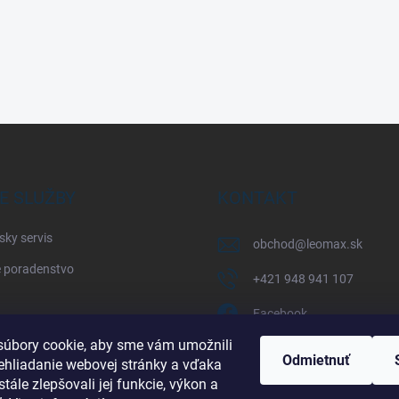
E SLUŽBY
KONTAKT
sky servis
obchod
@
leomax.sk
 poradenstvo
+421 948 941 107
Facebook
úbory cookie, aby sme vám umožnili
leomax_by_spisak_riding
Odmietnuť
ehliadanie webovej stránky a vďaka
tále zlepšovali jej funkcie, výkon a
+421 948 941 107