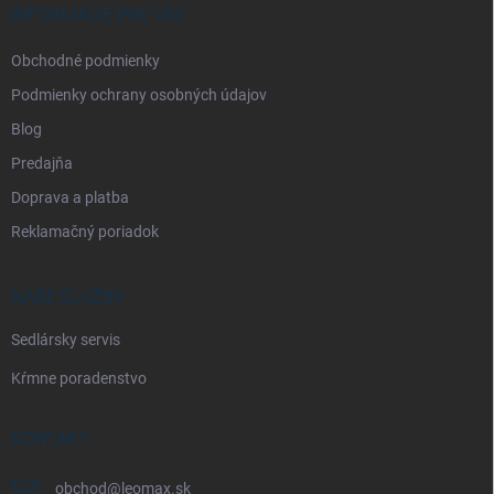
v
i
INFORMÁCIE PRE VÁS
ý
e
p
Obchodné podmienky
i
s
Podmienky ochrany osobných údajov
u
Blog
Predajňa
Doprava a platba
Reklamačný poriadok
NAŠE SLUŽBY
Sedlársky servis
Kŕmne poradenstvo
KONTAKT
obchod
@
leomax.sk