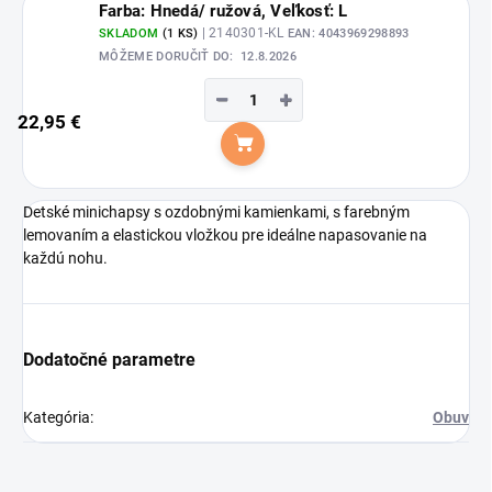
Farba: Hnedá/ ružová, Veľkosť: L
| 2140301-KL
SKLADOM
(1 KS)
EAN:
4043969298893
MÔŽEME DORUČIŤ DO:
12.8.2026
−
+
22,95 €
Do košíka
Detské minichapsy s ozdobnými kamienkami, s farebným
lemovaním a elastickou vložkou pre ideálne napasovanie na
každú nohu.
Dodatočné parametre
Kategória
:
Obuv