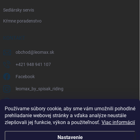
Sedlársky servis
Kŕmne poradenstvo
KONTAKT
obchod
@
leomax.sk
+421 948 941 107
Facebook
leomax_by_spisak_riding
+421 948 941 107
Používame súbory cookie, aby sme vám umožnili pohodlné
prehliadanie webovej stránky a vďaka analýze neustále
FACEBOOK
zlepšovali jej funkcie, výkon a použiteľnosť.
Viac informácií
Nastavenie