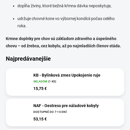
dopĺňa živiny, ktoré bežná kŕmna dávka neposkytuje,
udržuje chovné kone vo výbornej kondícii počas celého
roka.
Krmne doplnky pre chov sú základom zdravého a úspešného
chovu – od žrebca, cez kobylu, až po najmladších členov stáda.
Najpredávanejšie
KB - Bylinková zmes Upokojenie ruje
SKLADOM
(1 KS)
15,75 €
NAF - Oestress pre náladové kobyly
DOSTUPNÉ DO 7-10 DNÍ
53,15 €