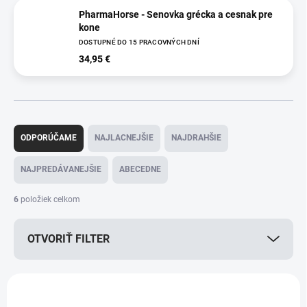
PharmaHorse - Senovka grécka a cesnak pre
kone
DOSTUPNÉ DO 15 PRACOVNÝCH DNÍ
34,95 €
R
a
ODPORÚČAME
NAJLACNEJŠIE
NAJDRAHŠIE
d
e
NAJPREDÁVANEJŠIE
ABECEDNE
n
i
6
položiek celkom
e
p
OTVORIŤ FILTER
r
o
d
V
u
ý
k