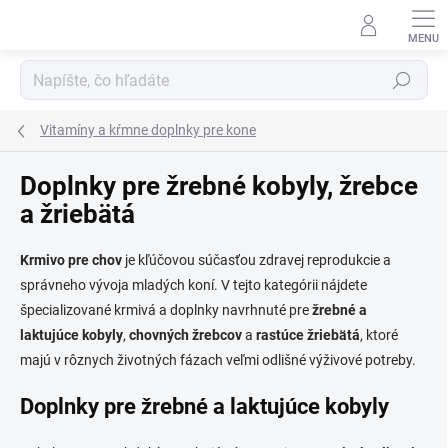
Prejsť
na
obsah
Hľadať
Vitamíny a kŕmne doplnky pre kone
Doplnky pre žrebné kobyly, žrebce
a žriebätá
Krmivo pre chov
je kľúčovou súčasťou zdravej reprodukcie a
správneho vývoja mladých koní. V tejto kategórii nájdete
špecializované krmivá a doplnky navrhnuté pre
žrebné a
laktujúce kobyly
,
chovných žrebcov
a
rastúce žriebätá
, ktoré
majú v rôznych životných fázach veľmi odlišné výživové potreby.
Doplnky pre žrebné a laktujúce kobyly