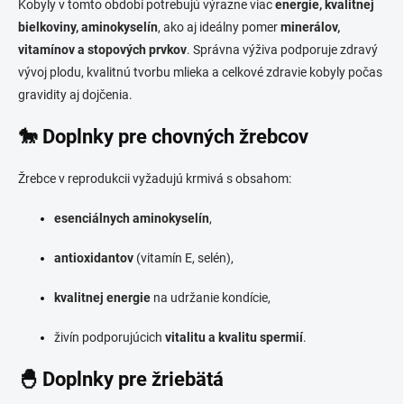
Kobyly v tomto období potrebujú výrazne viac
energie, kvalitnej
bielkoviny, aminokyselín
, ako aj ideálny pomer
minerálov,
vitamínov a stopových prvkov
. Správna výživa podporuje zdravý
vývoj plodu, kvalitnú tvorbu mlieka a celkové zdravie kobyly počas
gravidity aj dojčenia.
🐎 Doplnky pre chovných žrebcov
Žrebce v reprodukcii vyžadujú krmivá s obsahom:
esenciálnych aminokyselín
,
antioxidantov
(vitamín E, selén),
kvalitnej energie
na udržanie kondície,
živín podporujúcich
vitalitu a kvalitu spermií
.
🐣 Doplnky pre žriebätá