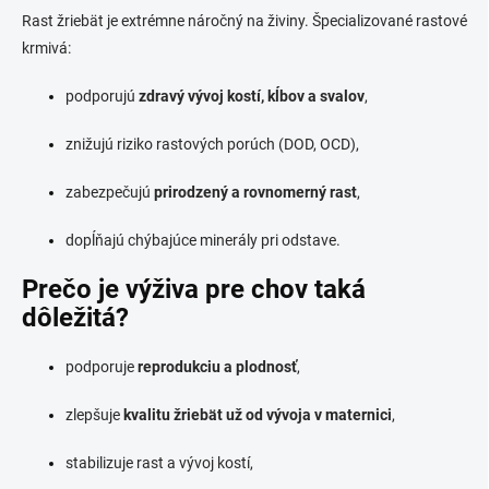
Rast žriebät je extrémne náročný na živiny. Špecializované rastové
krmivá:
podporujú
zdravý vývoj kostí, kĺbov a svalov
,
znižujú riziko rastových porúch (DOD, OCD),
zabezpečujú
prirodzený a rovnomerný rast
,
dopĺňajú chýbajúce minerály pri odstave.
Prečo je výživa pre chov taká
dôležitá?
podporuje
reprodukciu a plodnosť
,
zlepšuje
kvalitu žriebät už od vývoja v maternici
,
stabilizuje rast a vývoj kostí,