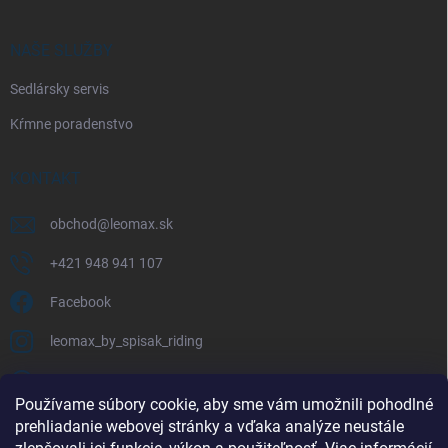
NAŠE SLUŽBY
Sedlársky servis
Kŕmne poradenstvo
KONTAKT
obchod
@
leomax.sk
+421 948 941 107
Facebook
leomax_by_spisak_riding
+421 948 941 107
Používame súbory cookie, aby sme vám umožnili pohodlné
prehliadanie webovej stránky a vďaka analýze neustále
FACEBOOK