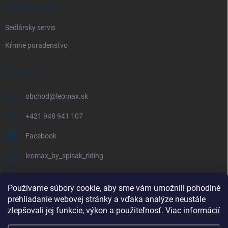
NAŠE SLUŽBY
Sedlársky servis
Kŕmne poradenstvo
KONTAKT
obchod
@
leomax.sk
+421 948 941 107
Facebook
leomax_by_spisak_riding
+421 948 941 107
Používame súbory cookie, aby sme vám umožnili pohodlné
prehliadanie webovej stránky a vďaka analýze neustále
FACEBOOK
zlepšovali jej funkcie, výkon a použiteľnosť.
Viac informácií