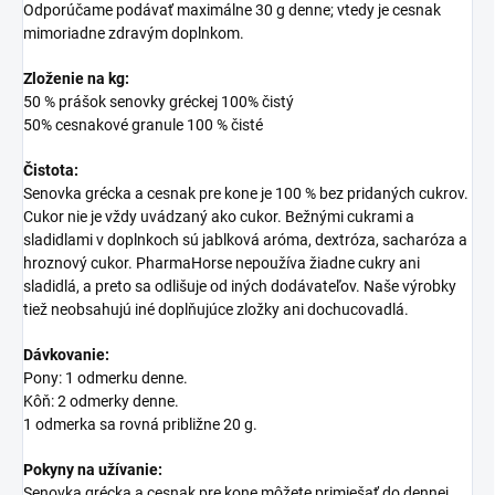
Odporúčame podávať maximálne 30 g denne; vtedy je cesnak
mimoriadne zdravým doplnkom.
Zloženie na kg:
50 % prášok senovky gréckej 100% čistý
50% cesnakové granule 100 % čisté
Čistota:
Senovka grécka a cesnak pre kone je 100 % bez pridaných cukrov.
Cukor nie je vždy uvádzaný ako cukor. Bežnými cukrami a
sladidlami v doplnkoch sú jablková aróma, dextróza, sacharóza a
hroznový cukor. PharmaHorse nepoužíva žiadne cukry ani
sladidlá, a preto sa odlišuje od iných dodávateľov. Naše výrobky
tiež neobsahujú iné doplňujúce zložky ani dochucovadlá.
Dávkovanie:
Pony: 1 odmerku denne.
Kôň: 2 odmerky denne.
1 odmerka sa rovná približne 20 g.
Pokyny na užívanie:
Senovka grécka a cesnak pre kone môžete primiešať do dennej