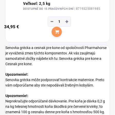
Veľkosť: 2,5 kg
| 8719325081985
DOSTUPNÉ DO 15 PRACOVNÝCH DNÍ
−
+
34,95 €
Do košíka
Senovka grécka a cesnak pre kone od spoločnosti Pharmahorse
je vyvážená zmes týchto komponentov. Ak vás zaujímajú
samostatné zložky nájdete ich tu: Senovka grécka pre kone a
Cesnak pre kone.
Upozornenie!:
Senovka grécka môže podporovať kontrakcie maternice. Preto
vám odporúčame aby ste nepodávali žrebným kobylám.
Upozornenie!:
Neprekračujte odporúčané dávkovanie. Pre koňa je dávka 0,2 g
na kg telesnej hmotnosti koňa škodlivá pre červené krvinky; to
znamená 100 g cesnaku denne pre koňa s hmotnosťou 500 kg.