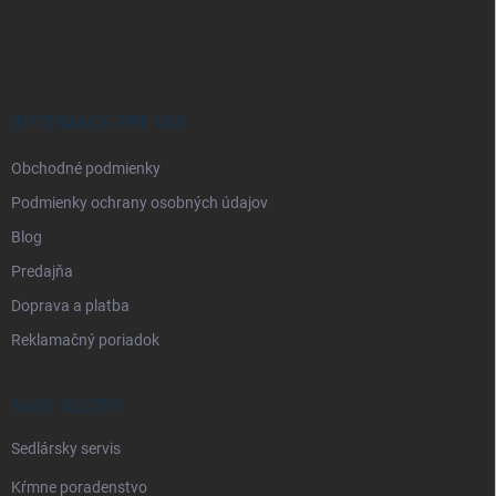
Z
á
p
ä
t
i
INFORMÁCIE PRE VÁS
e
Obchodné podmienky
Podmienky ochrany osobných údajov
Blog
Predajňa
Doprava a platba
Reklamačný poriadok
NAŠE SLUŽBY
Sedlársky servis
Kŕmne poradenstvo