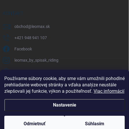
KONTAKT
obchod
@
leomax.sk
+421 948 941 107
Facebook
leomax_by_spisak_riding
+421 948 941 107
Používame súbory cookie, aby sme vám umožnili pohodlné
prehliadanie webovej stránky a vďaka analýze neustále
FACEBOOK
zlepšovali jej funkcie, výkon a použiteľnosť.
Viac informácií
Nastavenie
Copyright 2026
LEOMAX.SK
. Všetky práva vyhradené.
Odmietnuť
Súhlasím