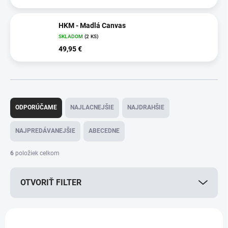
HKM - Madlá Canvas
SKLADOM
(2 KS)
49,95 €
R
a
ODPORÚČAME
NAJLACNEJŠIE
NAJDRAHŠIE
d
e
NAJPREDÁVANEJŠIE
ABECEDNE
n
i
6
položiek celkom
e
p
OTVORIŤ FILTER
r
o
d
V
u
ý