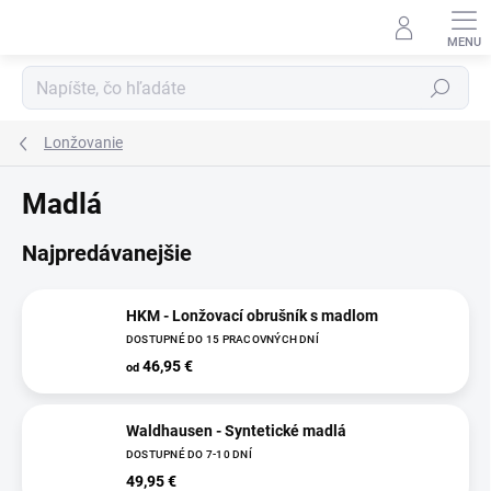
Prejsť
na
obsah
Hľadať
Lonžovanie
Madlá
Najpredávanejšie
HKM - Lonžovací obrušník s madlom
DOSTUPNÉ DO 15 PRACOVNÝCH DNÍ
46,95 €
od
Waldhausen - Syntetické madlá
DOSTUPNÉ DO 7-10 DNÍ
49,95 €