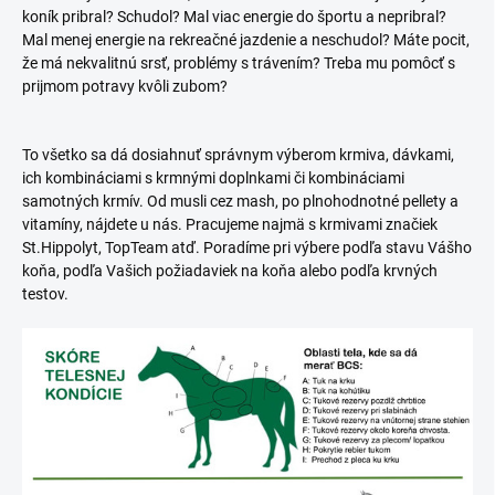
koník pribral? Schudol? Mal viac energie do športu a nepribral?
Mal menej energie na rekreačné jazdenie a neschudol? Máte pocit,
že má nekvalitnú srsť, problémy s trávením? Treba mu pomôcť s
prijmom potravy kvôli zubom?
To všetko sa dá dosiahnuť správnym výberom krmiva, dávkami,
ich kombináciami s krmnými doplnkami či kombináciami
samotných krmív. Od musli cez mash, po plnohodnotné pellety a
vitamíny, nájdete u nás. Pracujeme najmä s krmivami značiek
St.Hippolyt, TopTeam atď. Poradíme pri výbere podľa stavu Vášho
koňa, podľa Vašich požiadaviek na koňa alebo podľa krvných
testov.