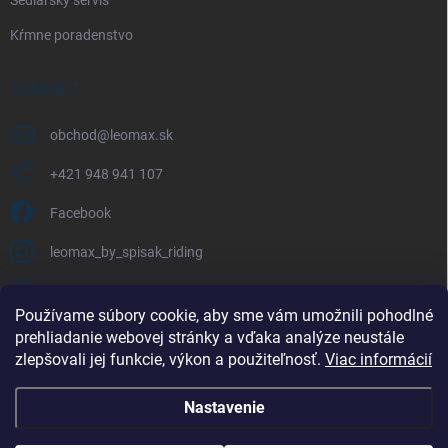
Kŕmne poradenstvo
KONTAKT
obchod
@
leomax.sk
+421 948 941 107
Facebook
leomax_by_spisak_riding
+421 948 941 107
Používame súbory cookie, aby sme vám umožnili pohodlné
prehliadanie webovej stránky a vďaka analýze neustále
FACEBOOK
zlepšovali jej funkcie, výkon a použiteľnosť.
Viac informácií
Nastavenie