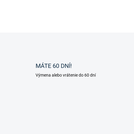
O
v
l
á
d
MÁTE 60 DNÍ!
a
c
Výmena alebo vrátenie do 60 dní
i
e
p
r
v
k
y
v
ý
p