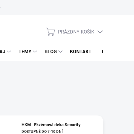
oriadok
PRÁZDNY KOŠÍK
NÁKUPNÝ
KOŠÍK
AJ
TÉMY
BLOG
KONTAKT
NOVINKY
HKM - Ekzémová deka Security
DOSTUPNÉ DO 7-10 DNÍ