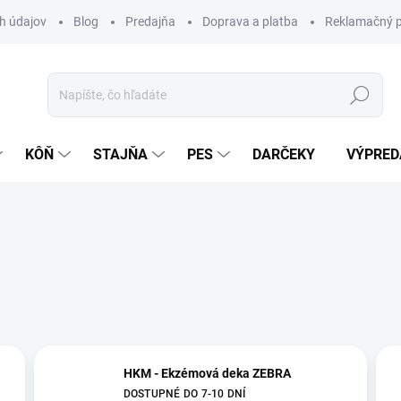
h údajov
Blog
Predajňa
Doprava a platba
Reklamačný p
Hľadať
KÔŇ
STAJŇA
PES
DARČEKY
VÝPRED
HKM - Ekzémová deka ZEBRA
DOSTUPNÉ DO 7-10 DNÍ