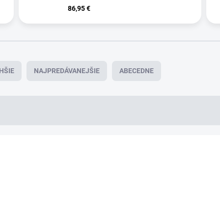
86,95 €
HŠIE
NAJPREDÁVANEJŠIE
ABECEDNE