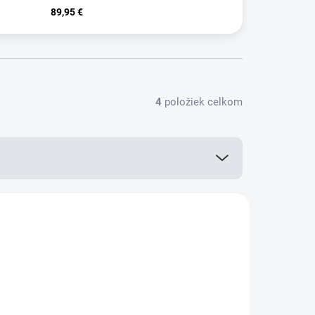
89,95 €
4
položiek celkom