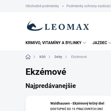
Prejsť
Obchodné podmienky
Podmienky ochrany osobnýc
na
obsah
KRMIVO, VITAMÍNY A BYLINKY
JAZDEC
Domov
Kôň
Deky
Ekzémové
Ekzémové
Najpredávanejšie
Waldhausen - Ekzémový krčný diel
DOSTUPNÉ DO 15 PRACOVNÝCH DNÍ