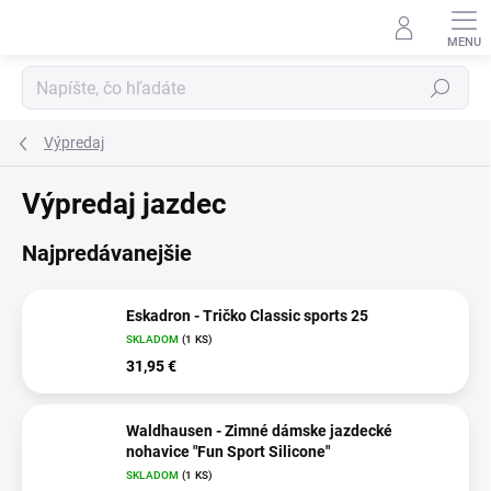
Prejsť
na
obsah
Hľadať
Výpredaj
Výpredaj jazdec
Najpredávanejšie
Eskadron - Tričko Classic sports 25
SKLADOM
(1 KS)
31,95 €
Waldhausen - Zimné dámske jazdecké
nohavice "Fun Sport Silicone"
SKLADOM
(1 KS)