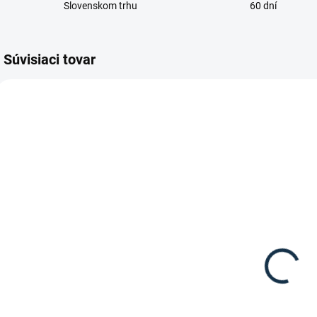
Slovenskom trhu
60 dní
Súvisiaci tovar
TIP
VYPREDANÉ
SKLADOM
(1 KS)
Waldhausen -
Kavalkade-
Jazdecké
Jazdecké
P
podkolienky
topánky
o
Karo
8,95 €
"Meridius"
125,90 €
Detail
Detail