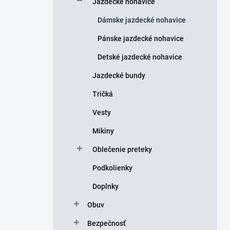
Jazdecké nohavice
e
l
Dámske jazdecké nohavice
Pánske jazdecké nohavice
Detské jazdecké nohavice
Jazdecké bundy
Tričká
Vesty
Mikiny
Oblečenie preteky
Podkolienky
Doplnky
Obuv
Bezpečnosť