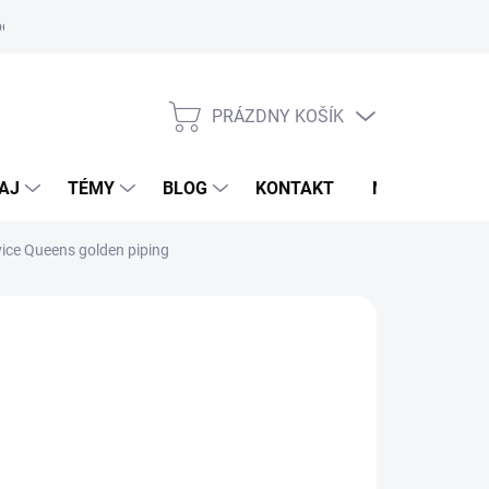
oriadok
PRÁZDNY KOŠÍK
NÁKUPNÝ
KOŠÍK
AJ
TÉMY
BLOG
KONTAKT
NOVINKY
ice Queens golden piping
M
9,95 €
95,95 €
otková
voľte variant
: