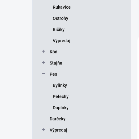
Rukavice
Ostrohy
Bičiky
Výpredaj
Kôň
Stajňa
Pes
Bylinky
Pelechy
Doplnky
Darčeky
Výpredaj