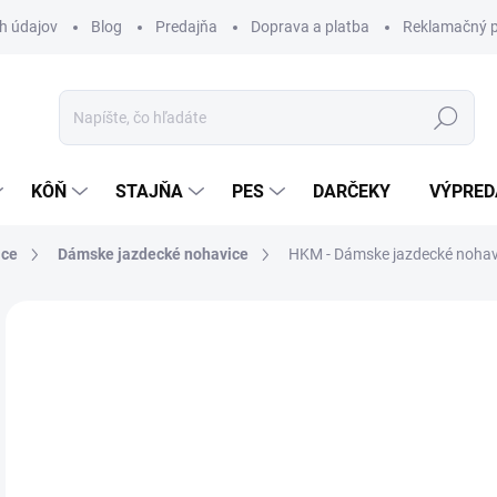
h údajov
Blog
Predajňa
Doprava a platba
Reklamačný p
Hľadať
KÔŇ
STAJŇA
PES
DARČEKY
VÝPRED
ice
Dámske jazdecké nohavice
HKM - Dámske jazdecké nohav
Neohodnotené
Podrobnosti hodnotenia
ZNAČKA:
HK
VÝPREDAJ
11
Jedn
Z
cena