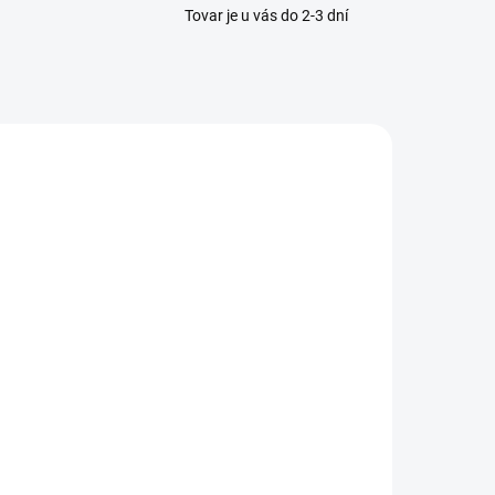
Tovar je u vás do 2-3 dní
SKLADOM
(1 KS)
Waldhausen -
letený
pasok Karla
39,95 €
Detail