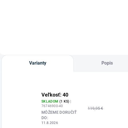
Jazdecké
Jazdecké topánky
W
podkolienky Karo z
Kavalkade Meridius
P
mäkkej bavlny od
– luxusná teľacia
K
značky
koža, pohodlie a
Waldhausen.
kontrola každého
kroku
Varianty
Popis
Veľkosť: 40
SKLADOM
(1 KS)
|
76746900-40
119,95 €
MÔŽEME DORUČIŤ
DO:
11.8.2026