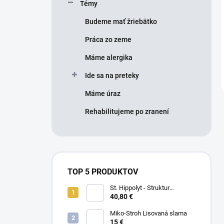
Témy
Budeme mať žriebätko
Práca zo zeme
Máme alergika
Ide sa na preteky
Máme úraz
Rehabilitujeme po zranení
TOP 5 PRODUKTOV
St. Hippolyt - Struktur
Energetikum
40,80 €
Miko-Stroh Lisovaná slama
15 €