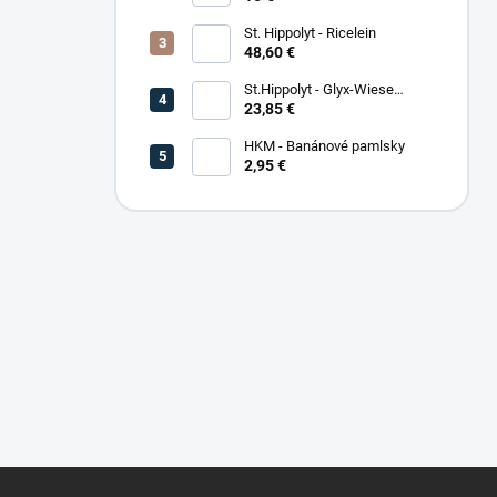
St. Hippolyt - Ricelein
48,60 €
St.Hippolyt - Glyx-Wiese
Seniorfaser
23,85 €
HKM - Banánové pamlsky
2,95 €
Z