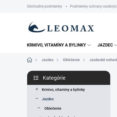
Prejsť
Obchodné podmienky
Podmienky ochrany osobnýc
na
obsah
KRMIVO, VITAMÍNY A BYLINKY
JAZDEC
Domov
Jazdec
Oblečenie
Jazdecké nohav
B
Kategórie
o
Preskočiť
č
kategórie
n
Krmivo, vitamíny a bylinky
ý
Jazdec
p
a
Oblečenie
n