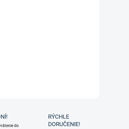
ke jazdecké nohavice Queens golden piping od značky
M
ILNÉ INFORMÁCIE
OPÝTAŤ SA
NÍ!
RÝCHLE
DORUČENIE!
rátenie do