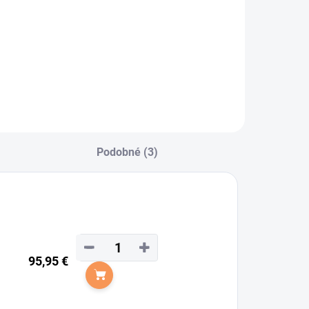
aldhausen -
letený opasok
arla
Podobné (3)
−
+
95,95 €
Do košíka