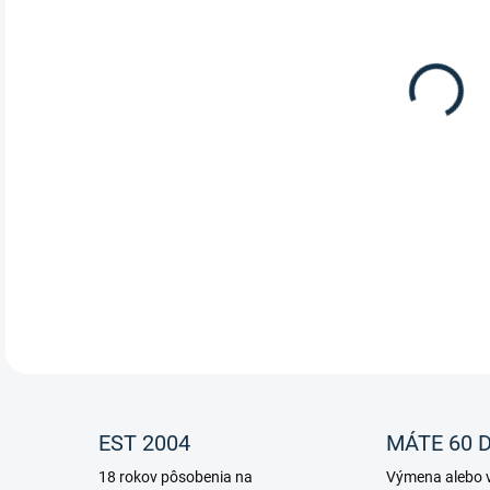
Dáms
HK
DETA
EST 2004
MÁTE 60 D
18 rokov pôsobenia na
Výmena alebo v