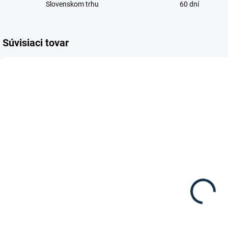
Slovenskom trhu
60 dní
Súvisiaci tovar
VÝPREDAJ
VÝP
SKLADOM
DOSTUPNÉ DO 15
(1 KS)
PRACOVNÝCH DNÍ
Pikeur -
Pikeur - Zimné
E
Dámske
dámske
jazdecké
jazdecké
nohavice
nohavice
"
119,70 €
199,95 €
Ophira
Lucinda
s
Corkshell
Detail
Detail