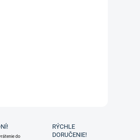
rado -Dámske jazdecké celokožené nohavice "Princess"
OPÝTAŤ SA
NÍ!
RÝCHLE
DORUČENIE!
rátenie do