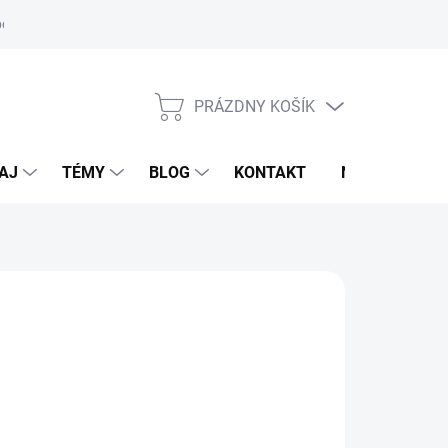
oriadok
PRÁZDNY KOŠÍK
NÁKUPNÝ
KOŠÍK
AJ
TÉMY
BLOG
KONTAKT
NOVINKY
PERADO
9,95 €
61,75 €
otková
voľte variant
: