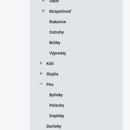
Obuv
e
l
Bezpečnosť
Rukavice
Ostrohy
Bičiky
Výpredaj
Kôň
Stajňa
Pes
Bylinky
Pelechy
Doplnky
Darčeky