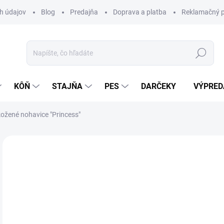
h údajov
Blog
Predajňa
Doprava a platba
Reklamačný p
Hľadať
KÔŇ
STAJŇA
PES
DARČEKY
VÝPRED
ožené nohavice "Princess"
Neohodnotené
Podrobnosti hodnotenia
ZNAČKA:
ES
VÝPREDAJ
13
Jedn
Z
cena