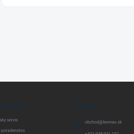
E SLUŽBY
KONTAKT
sky servis
obchod
@
leomax.sk
 poradenstvo
+421 948 941 107