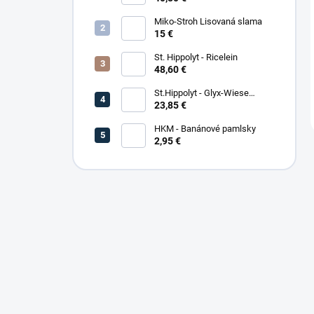
Miko-Stroh Lisovaná slama
15 €
St. Hippolyt - Ricelein
48,60 €
St.Hippolyt - Glyx-Wiese
Seniorfaser
23,85 €
HKM - Banánové pamlsky
2,95 €