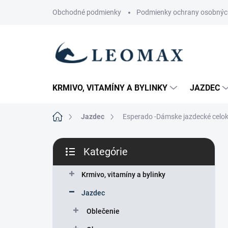
Prejsť
Obchodné podmienky
Podmienky ochrany osobnýc
na
obsah
KRMIVO, VITAMÍNY A BYLINKY
JAZDEC
Domov
Jazdec
Esperado -Dámske jazdecké celok
B
Kategórie
o
Preskočiť
č
kategórie
n
Krmivo, vitamíny a bylinky
ý
Jazdec
p
a
Oblečenie
n