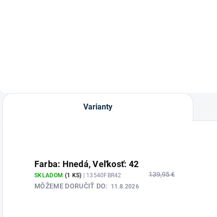
Dámske jazdecké
Zimné dámske
E
nohavice Ophira od
jazdecké nohavice
J
značky Pikeur.
Lucinda Corkshell s
"
gripovým posedom
s
od značky Pikeur.
Varianty
Farba: Hnedá, Veľkosť: 42
139,95 €
SKLADOM
(1 KS)
| 13540FBR42
MÔŽEME DORUČIŤ DO:
11.8.2026