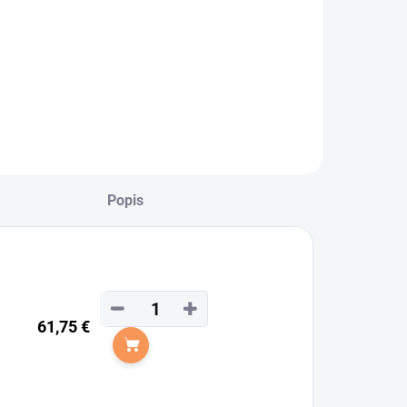
sperado -
azdecké nohavice
Flowerline" self
eat
Popis
−
+
61,75 €
Do košíka