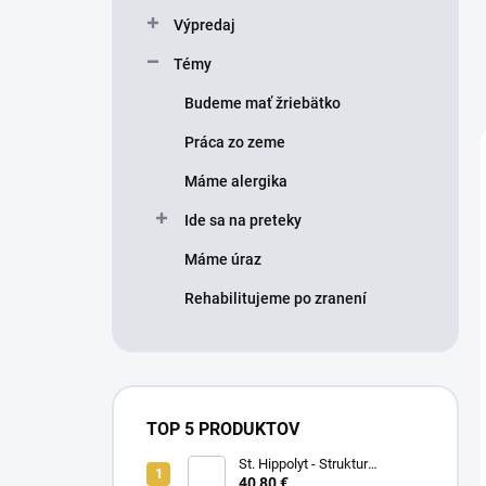
Výpredaj
Témy
Budeme mať žriebätko
Práca zo zeme
Máme alergika
Ide sa na preteky
Máme úraz
Rehabilitujeme po zranení
TOP 5 PRODUKTOV
St. Hippolyt - Struktur
Energetikum
40,80 €