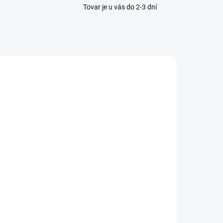
Tovar je u vás do 2-3 dní
REDAJ
SKLADOM
(2 KS)
sperado -
Jazdecké
nohavice
Flowerline"
52,48 €
elf seat
Detail