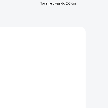
Tovar je u vás do 2-3 dní
VYPREDANÉ
Waldhausen -
Jazdecké
odkolienky
Karo
,95 €
Detail