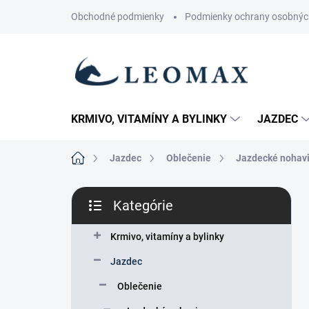
Prejsť
Obchodné podmienky
Podmienky ochrany osobnýc
na
obsah
KRMIVO, VITAMÍNY A BYLINKY
JAZDEC
Domov
Jazdec
Oblečenie
Jazdecké nohav
B
Kategórie
o
Preskočiť
č
kategórie
n
Krmivo, vitamíny a bylinky
ý
Jazdec
p
a
Oblečenie
n