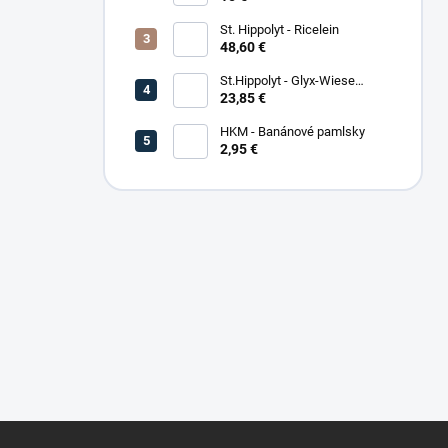
St. Hippolyt - Ricelein
48,60 €
St.Hippolyt - Glyx-Wiese
Seniorfaser
23,85 €
HKM - Banánové pamlsky
2,95 €
Z