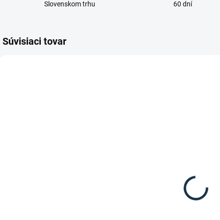
Slovenskom trhu
60 dní
Súvisiaci tovar
NIE JE SKLADOM /
SKLADOM
NA OBJEDNÁVKU
(1 KS)
CASCO -
HKM - Kožené
Jazdecká
p
jazdecké
prilba Mistrall
čižmy Elegant
8
2 Edition sivo-
210 €
Lace
251,95 €
čierna
Detail
Detail