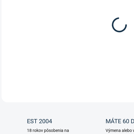
Dáms
DETA
EST 2004
MÁTE 60 D
18 rokov pôsobenia na
Výmena alebo v