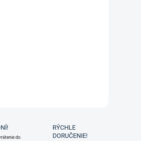
ke jazdecké nohavice Ophira od značky Pikeur.
ILNÉ INFORMÁCIE
OPÝTAŤ SA
NÍ!
RÝCHLE
DORUČENIE!
rátenie do