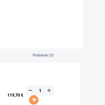
azdecké
odkolienky Karo z
äkkej bavlny od
načky
aldhausen.
Podobné (3)
−
+
119,70 €
Do košíka