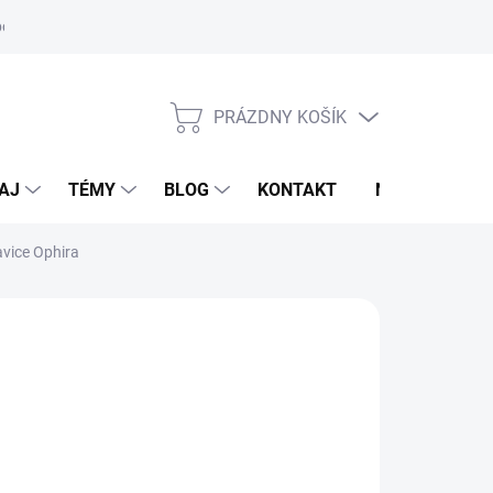
oriadok
PRÁZDNY KOŠÍK
NÁKUPNÝ
KOŠÍK
AJ
TÉMY
BLOG
KONTAKT
NOVINKY
avice Ophira
EUR
9,60 €
119,70 €
otková
voľte variant
: