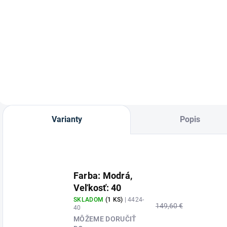
J
Jazdecká prilba
p
Kožené jazdecké
Mistrall-2 edition
m
čižmy Elegant Lace
grau schwarz
z
s vysokým
struktur od značky
W
šnurovaním od
CASCO.
značky HKM
Varianty
Popis
Farba: Modrá,
Veľkosť: 40
SKLADOM
(1 KS)
| 4424-
149,60 €
40
MÔŽEME DORUČIŤ