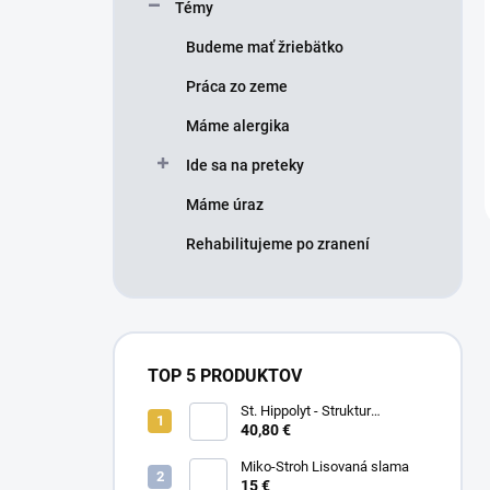
Témy
Budeme mať žriebätko
Práca zo zeme
Máme alergika
Ide sa na preteky
Máme úraz
Rehabilitujeme po zranení
TOP 5 PRODUKTOV
St. Hippolyt - Struktur
Energetikum
40,80 €
Miko-Stroh Lisovaná slama
15 €