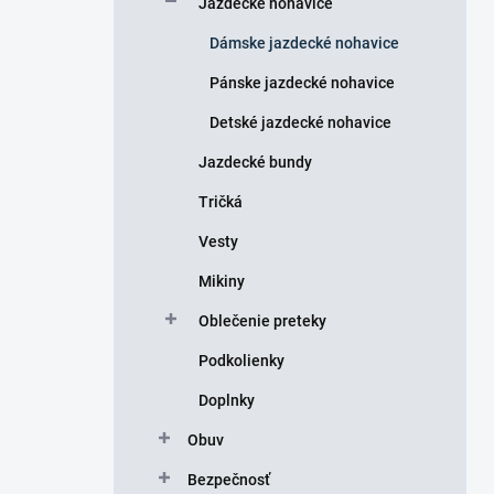
Jazdecké nohavice
e
l
Dámske jazdecké nohavice
Pánske jazdecké nohavice
Detské jazdecké nohavice
Jazdecké bundy
Tričká
Vesty
Mikiny
Oblečenie preteky
Podkolienky
Doplnky
Obuv
Bezpečnosť