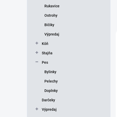
Rukavice
Ostrohy
Bičiky
Výpredaj
Kôň
Stajňa
Pes
Bylinky
Pelechy
Doplnky
Darčeky
Výpredaj