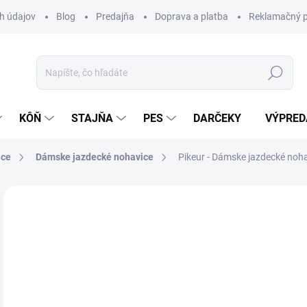
h údajov
Blog
Predajňa
Doprava a platba
Reklamačný p
Hľadať
KÔŇ
STAJŇA
PES
DARČEKY
VÝPRED
ice
Dámske jazdecké nohavice
Pikeur - Dámske jazdecké noh
Neohodnotené
Podrobnosti hodnotenia
ZNAČKA:
PIK
VÝPREDAJ
14
Jedn
Z
cena