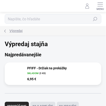
Prejsť
na
obsah
Hľadať
Výpredaj
Výpredaj stajňa
Najpredávanejšie
PFIFF - Držiak na prekážky
SKLADOM
(3 KS)
6,95 €
R
a