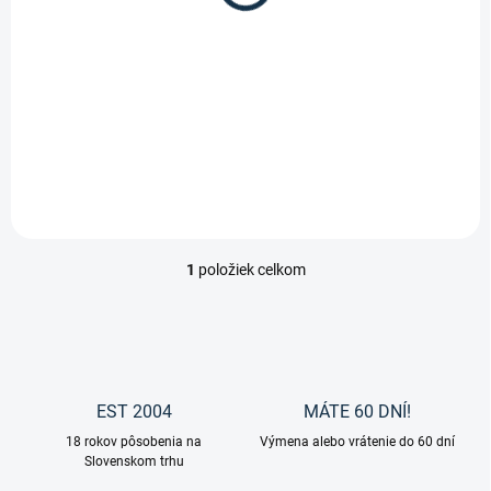
t
o
6,95 €
v
Do košíka
Držiak na prekážky od značky
PFIFF.
1
položiek celkom
O
v
l
á
d
a
c
EST 2004
MÁTE 60 DNÍ!
i
18 rokov pôsobenia na
e
Výmena alebo vrátenie do 60 dní
Slovenskom trhu
p
r