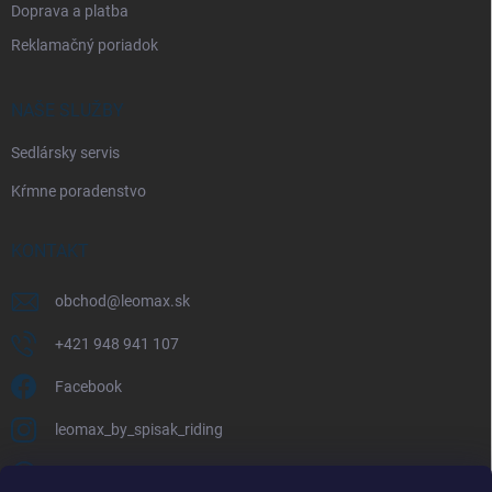
Doprava a platba
Reklamačný poriadok
NAŠE SLUŽBY
Sedlársky servis
Kŕmne poradenstvo
KONTAKT
obchod
@
leomax.sk
+421 948 941 107
Facebook
leomax_by_spisak_riding
+421 948 941 107