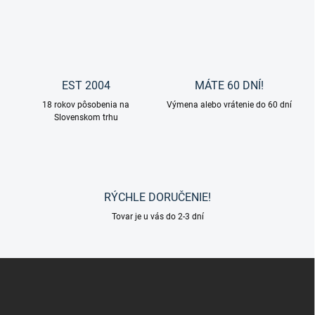
O
v
l
á
d
a
c
EST 2004
MÁTE 60 DNÍ!
i
18 rokov pôsobenia na
e
Výmena alebo vrátenie do 60 dní
Slovenskom trhu
p
r
v
k
y
v
RÝCHLE DORUČENIE!
ý
p
Tovar je u vás do 2-3 dní
i
s
u
Z
á
p
ä