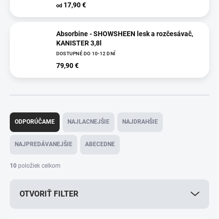
17,90 €
od
Absorbine - SHOWSHEEN lesk a rozčesávač,
KANISTER 3,8l
DOSTUPNÉ DO 10-12 DNÍ
79,90 €
R
a
ODPORÚČAME
NAJLACNEJŠIE
NAJDRAHŠIE
d
e
NAJPREDÁVANEJŠIE
ABECEDNE
n
i
10
položiek celkom
e
p
OTVORIŤ FILTER
r
o
d