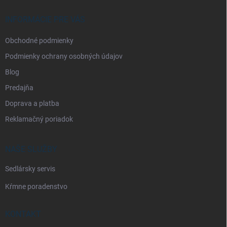
t
i
INFORMÁCIE PRE VÁS
e
Obchodné podmienky
Podmienky ochrany osobných údajov
Blog
Predajňa
Doprava a platba
Reklamačný poriadok
NAŠE SLUŽBY
Sedlársky servis
Kŕmne poradenstvo
KONTAKT