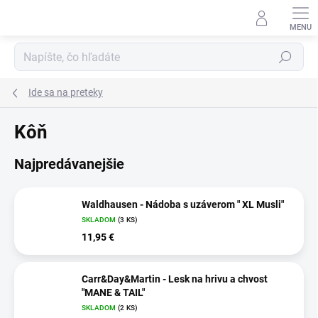
Prejsť
na
obsah
Hľadať
Ide sa na preteky
Kôň
Najpredávanejšie
Waldhausen - Nádoba s uzáverom " XL Musli"
SKLADOM
(3 KS)
11,95 €
Carr&Day&Martin - Lesk na hrivu a chvost
"MANE & TAIL"
SKLADOM
(2 KS)