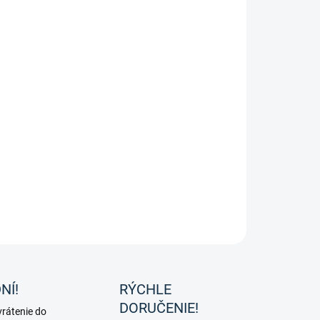
et SILKCARE lesk s hodvábnymi proteínmi na ľahké
esávanie a lesklú hrivu a srsť.
ILNÉ INFORMÁCIE
OPÝTAŤ SA
NÍ!
RÝCHLE
DORUČENIE!
rátenie do