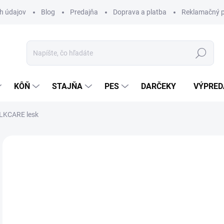
h údajov
Blog
Predajňa
Doprava a platba
Reklamačný p
Hľadať
KÔŇ
STAJŇA
PES
DARČEKY
VÝPRED
ILKCARE lesk
Neohodnotené
Podrobnosti hodnotenia
ZNAČKA:
LE
TIP
o
Jedn
Z
cena