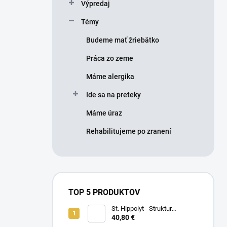
Výpredaj
Témy
Budeme mať žriebätko
Práca zo zeme
Máme alergika
Ide sa na preteky
Máme úraz
Rehabilitujeme po zranení
TOP 5 PRODUKTOV
St. Hippolyt - Struktur
Energetikum
40,80 €