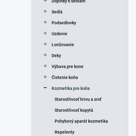
Doplnky k sedlám
e
l
Sedlá
Podsedlovky
Uzdenie
Lonžovanie
Deky
Výbava pre kone
Čistenie koňa
Kozmetika pre koňa
Starostlivosť hrivu a srsť
Starostlivosť kopytá
Pohybový aparát kozmetika
Repelenty