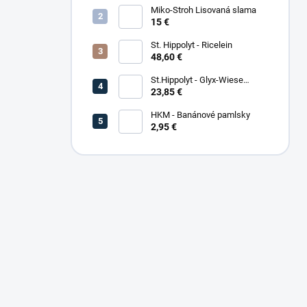
Miko-Stroh Lisovaná slama
15 €
St. Hippolyt - Ricelein
48,60 €
St.Hippolyt - Glyx-Wiese
Seniorfaser
23,85 €
HKM - Banánové pamlsky
2,95 €