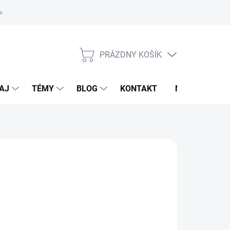
oriadok
PRÁZDNY KOŠÍK
NÁKUPNÝ
KOŠÍK
AJ
TÉMY
BLOG
KONTAKT
NOVINKY
OVET
d
17,55 €
otková
voľte variant
: