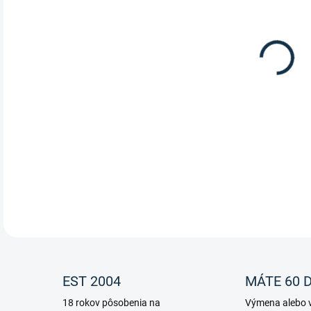
Leov
rozč
DETA
EST 2004
MÁTE 60 D
18 rokov pôsobenia na
Výmena alebo v