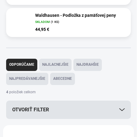
Waldhausen - Podložka z pamäťovej peny
SKLADOM
(1 KS)
44,95 €
R
a
ODPORÚČAME
NAJLACNEJŠIE
NAJDRAHŠIE
d
e
NAJPREDÁVANEJŠIE
ABECEDNE
n
i
4
položiek celkom
e
p
OTVORIŤ FILTER
r
o
d
V
u
ý