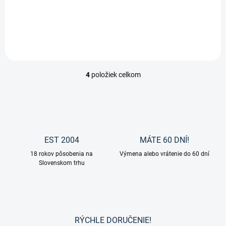
kožušinou od značky
Waldhausen. Kožušina
svojou hrúbkou a mäkkosťou
tlmí a tým zaisťuje optimálne
rozloženie tlaku pod
lonžovacím...
4
položiek celkom
O
v
l
á
d
a
c
EST 2004
MÁTE 60 DNÍ!
i
18 rokov pôsobenia na
e
Výmena alebo vrátenie do 60 dní
Slovenskom trhu
p
r
v
k
y
v
RÝCHLE DORUČENIE!
ý