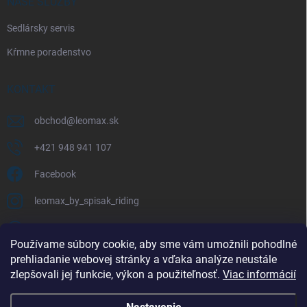
NAŠE SLUŽBY
Sedlársky servis
Kŕmne poradenstvo
KONTAKT
obchod
@
leomax.sk
+421 948 941 107
Facebook
leomax_by_spisak_riding
+421 948 941 107
Používame súbory cookie, aby sme vám umožnili pohodlné
prehliadanie webovej stránky a vďaka analýze neustále
FACEBOOK
zlepšovali jej funkcie, výkon a použiteľnosť.
Viac informácií