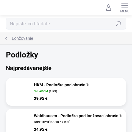
Prejsť
na
obsah
Hľadať
Lonžovanie
Podložky
Najpredávanejšie
HKM - Podložka pod obrušník
SKLADOM
(1 KS)
29,95 €
Waldhausen - Podložka pod lonžovací obrušník
DOSTUPNÉ DO 10-12 DNÍ
24,95 €