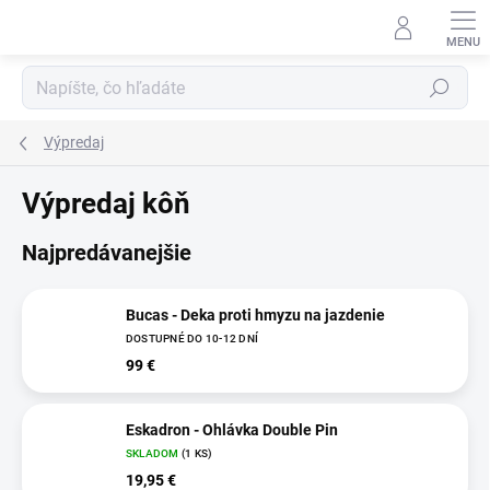
Prejsť
na
obsah
Hľadať
Výpredaj
Výpredaj kôň
Najpredávanejšie
Bucas - Deka proti hmyzu na jazdenie
DOSTUPNÉ DO 10-12 DNÍ
99 €
Eskadron - Ohlávka Double Pin
SKLADOM
(1 KS)
19,95 €