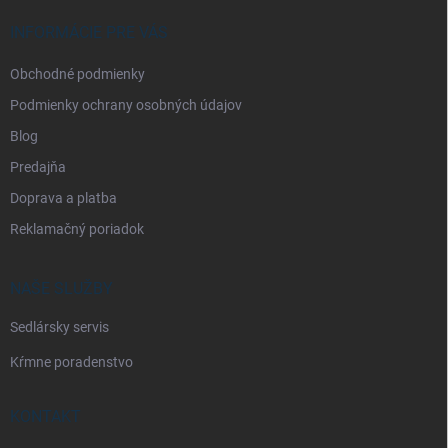
t
i
INFORMÁCIE PRE VÁS
e
Obchodné podmienky
Podmienky ochrany osobných údajov
Blog
Predajňa
Doprava a platba
Reklamačný poriadok
NAŠE SLUŽBY
Sedlársky servis
Kŕmne poradenstvo
KONTAKT