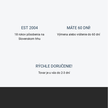
v
l
á
d
a
c
EST 2004
MÁTE 60 DNÍ!
i
18 rokov pôsobenia na
e
Výmena alebo vrátenie do 60 dní
Slovenskom trhu
p
r
v
k
y
v
RÝCHLE DORUČENIE!
ý
p
Tovar je u vás do 2-3 dní
i
s
u
Z
á
p
ä