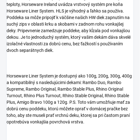
teploty, Horseware Ireland uvádza vrstvový systém pre koňa
Horseware Liner System. HLS je výhodný a ľahko sa používa.
Poddeka sa môže pripojiť k väčšine našich HW diek zapnutím na
suchý zips v oblasti krku a skobami v zadnom rohu vonkajšej
deky. Pripevnenie zamedzuje poddeke, aby kĺzala pod vonkajšou
dekou. Je to jednoduchý systém, ktorý vašim dekám dáva skvelé
izolačné vlastnosti za dobrú cenu, bez ťažkostí s používaním
dvoch separátnych diek.
Horseware Liner System je dostupný ako 100g, 200g, 300g, 400g
a kompatibilný s nasledujúcimi dekami: Rambo Duo, Rambo
Supreme, Rambo Original, Rambo Stable Plus, Rhino Original
Turnout, Rhino Plus Turnout, Rhino Stable Original, Rhino Stable
Plus, Amigo Bravo 100g a 120g. P.S. Toto vám umožňuje mať za
dobrú cenu poddeku, ktorú môžete oprať v domácej pračke bez
toho, aby ste museli prať vrchnú deku, ktorej sa pri častom praní
opotrebúva vonkajšia povrchová vrstva.