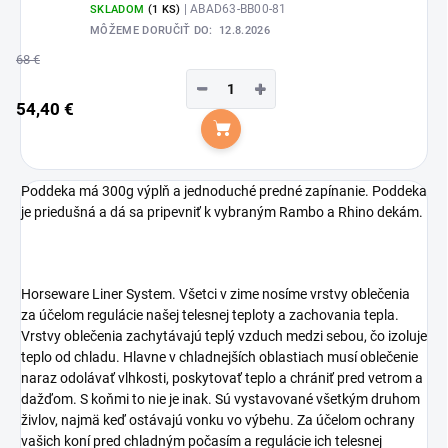
| ABAD63-BB00-81
SKLADOM
(1 KS)
MÔŽEME DORUČIŤ DO:
12.8.2026
68 €
−
+
54,40 €
Do košíka
Poddeka má 300g výplň a jednoduché predné zapínanie. Poddeka
je priedušná a dá sa pripevniť k vybraným Rambo a Rhino dekám.
Horseware Liner System. Všetci v zime nosíme vrstvy oblečenia
za účelom regulácie našej telesnej teploty a zachovania tepla.
Vrstvy oblečenia zachytávajú teplý vzduch medzi sebou, čo izoluje
teplo od chladu. Hlavne v chladnejších oblastiach musí oblečenie
naraz odolávať vlhkosti, poskytovať teplo a chrániť pred vetrom a
dažďom. S koňmi to nie je inak. Sú vystavované všetkým druhom
živlov, najmä keď ostávajú vonku vo výbehu. Za účelom ochrany
vašich koní pred chladným počasím a regulácie ich telesnej