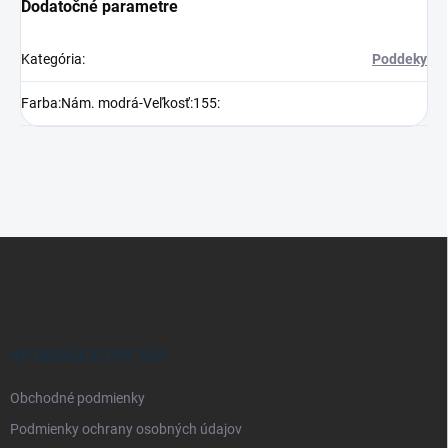
Dodatočné parametre
Kategória
:
Poddeky
Farba:Nám. modrá-Veľkosť:155
:
Z
á
p
ä
t
i
INFORMÁCIE PRE VÁS
e
Obchodné podmienky
Podmienky ochrany osobných údajov