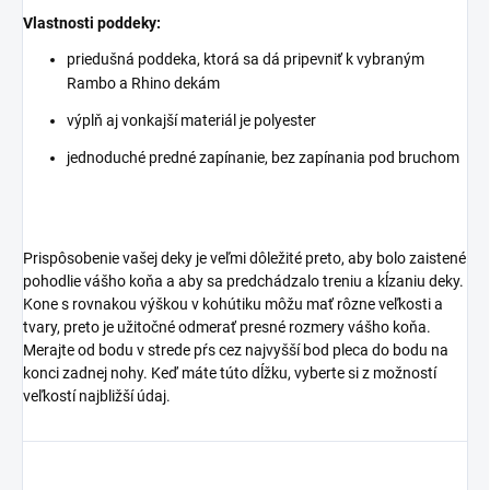
Vlastnosti poddeky:
priedušná poddeka, ktorá sa dá pripevniť k vybraným
Rambo a Rhino dekám
výplň aj vonkajší materiál je polyester
jednoduché predné zapínanie, bez zapínania pod bruchom
Prispôsobenie vašej deky je veľmi dôležité preto, aby bolo zaistené
pohodlie vášho koňa a aby sa predchádzalo treniu a kĺzaniu deky.
Kone s rovnakou výškou v kohútiku môžu mať rôzne veľkosti a
tvary, preto je užitočné odmerať presné rozmery vášho koňa.
Merajte od bodu v strede pŕs cez najvyšší bod pleca do bodu na
konci zadnej nohy. Keď máte túto dĺžku, vyberte si z možností
veľkostí najbližší údaj.