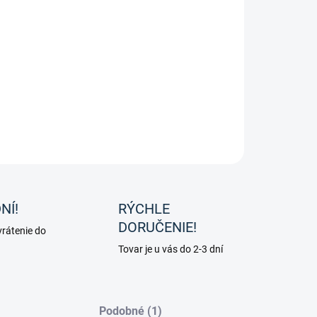
tranná plstenka "Seaside" od značky HKM
ILNÉ INFORMÁCIE
OPÝTAŤ SA
NÍ!
RÝCHLE
DORUČENIE!
rátenie do
Tovar je u vás do 2-3 dní
Podobné (1)