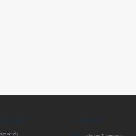
E SLUŽBY
KONTAKT
sky servis