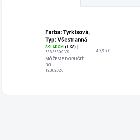
Farba: Tyrkisová,
Typ: Všestranná
SKLADOM
(1 KS)
|
49,95 €
53826800-VS
MÔŽEME DORUČIŤ
DO:
12.8.2026