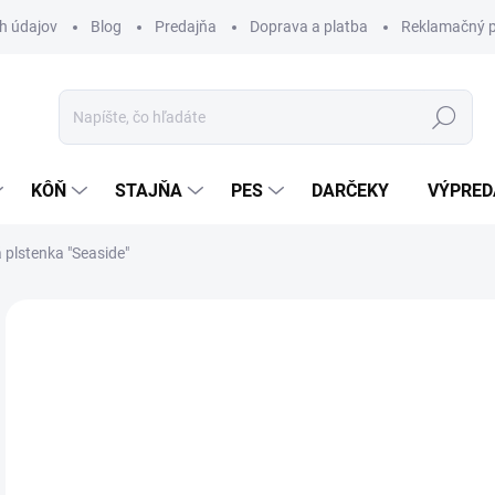
h údajov
Blog
Predajňa
Doprava a platba
Reklamačný p
Hľadať
KÔŇ
STAJŇA
PES
DARČEKY
VÝPRED
plstenka "Seaside"
Neohodnotené
Podrobnosti hodnotenia
ZNAČKA:
HK
VÝPREDAJ
49
Jedn
Z
cena