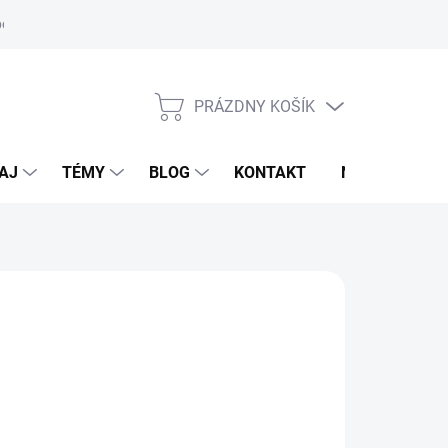
oriadok
PRÁZDNY KOŠÍK
NÁKUPNÝ
KOŠÍK
AJ
TÉMY
BLOG
KONTAKT
NOVINKY
M
,95 €
34,95 €
otková
voľte variant
: