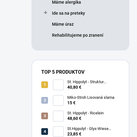
Máme alergika
Ide sa na preteky
Máme úraz
Rehabilitujeme po zranení
TOP 5 PRODUKTOV
St. Hippolyt - Struktur
Energetikum
40,80 €
Miko-Stroh Lisovaná slama
15 €
St. Hippolyt - Ricelein
48,60 €
St.Hippolyt - Glyx-Wiese
Seniorfaser
23,85 €