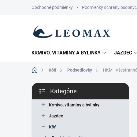
Prejsť
Obchodné podmienky
Podmienky ochrany osobnýc
na
obsah
KRMIVO, VITAMÍNY A BYLINKY
JAZDEC
Domov
Kôň
Podsedlovky
HKM - Všestranná 
B
Kategórie
o
Preskočiť
č
kategórie
n
Krmivo, vitamíny a bylinky
ý
Jazdec
p
a
Kôň
n