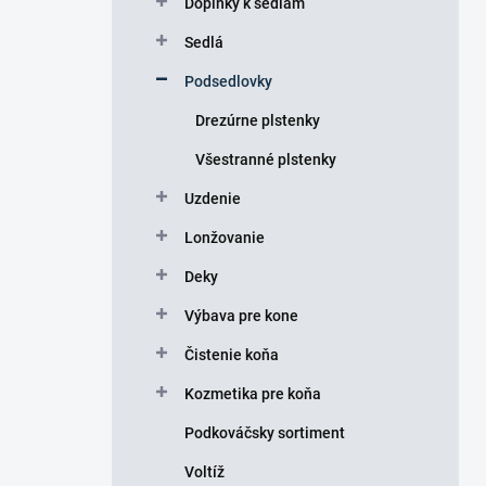
Doplnky k sedlám
e
l
Sedlá
Podsedlovky
Drezúrne plstenky
Všestranné plstenky
Uzdenie
Lonžovanie
Deky
Výbava pre kone
Čistenie koňa
Kozmetika pre koňa
Podkováčsky sortiment
Voltíž