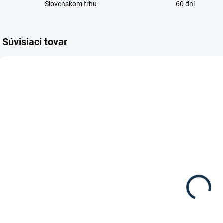
Slovenskom trhu
60 dní
Súvisiaci tovar
SKLADOM
SKLADOM
(2 KS)
(1 KS)
Absorbine -
Waldhausen -
Ultrashield
Ušane zo
repelent EX
strapcami
52,90 €
12,95 €
Do košíka
Detail