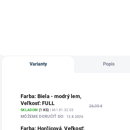
Absorbine -
Ušane so
Ultrashield repelent
strapcami od
EX.
značky
Waldhausen.
Varianty
Popis
Farba: Biela - modrý lem,
Veľkosť: FULL
26,95 €
SKLADOM
(1 KS)
| 461.81.32.03
MÔŽEME DORUČIŤ DO:
12.8.2026
Farba: Horčicová, Veľkosť: