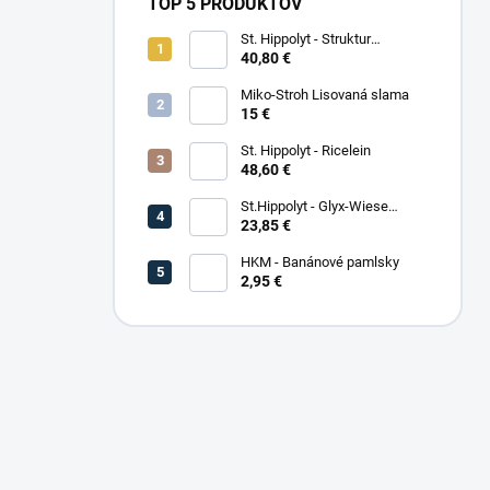
TOP 5 PRODUKTOV
St. Hippolyt - Struktur
Energetikum
40,80 €
Miko-Stroh Lisovaná slama
15 €
St. Hippolyt - Ricelein
48,60 €
St.Hippolyt - Glyx-Wiese
Seniorfaser
23,85 €
HKM - Banánové pamlsky
2,95 €