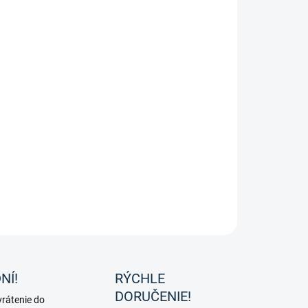
e proti hmyzu od značky Eskadron.
ILNÉ INFORMÁCIE
OPÝTAŤ SA
NÍ!
RÝCHLE
DORUČENIE!
rátenie do