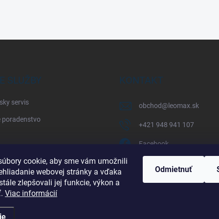
E SLUŽBY
KONTAKT
sky servis
obchod
@
leomax.sk
 poradenstvo
+421 948 941 107
Facebook
úbory cookie, aby sme vám umožnili
leomax_by_spisak_riding
Odmietnuť
ehliadanie webovej stránky a vďaka
tále zlepšovali jej funkcie, výkon a
+421 948 941 107
ť.
Viac informácií
ie