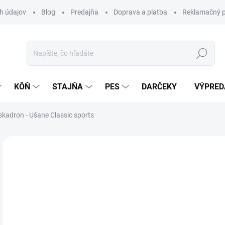
h údajov
Blog
Predajňa
Doprava a platba
Reklamačný p
Hľadať
KÔŇ
STAJŇA
PES
DARČEKY
VÝPRED
skadron - Ušane Classic sports
Neohodnotené
Podrobnosti hodnotenia
ZNAČKA:
ES
VÝPREDAJ
26
Jedn
Z
cena