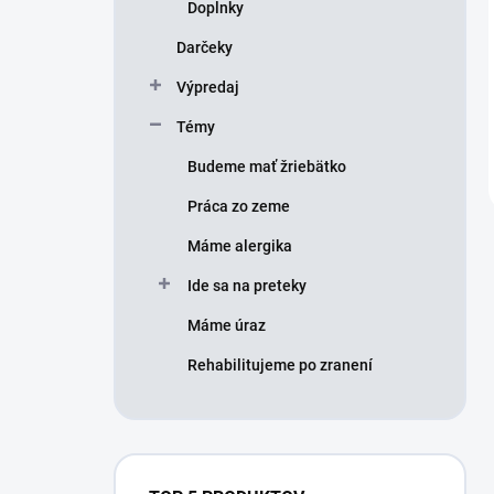
Doplnky
Darčeky
Výpredaj
Témy
Budeme mať žriebätko
Práca zo zeme
Máme alergika
Ide sa na preteky
Máme úraz
Rehabilitujeme po zranení