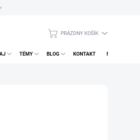
oriadok
PRÁZDNY KOŠÍK
NÁKUPNÝ
KOŠÍK
AJ
TÉMY
BLOG
KONTAKT
NOVINKY
KADRON
,95 €
18,85 €
otková
voľte variant
: