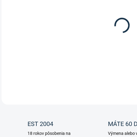
Ušan
DETA
EST 2004
MÁTE 60 D
18 rokov pôsobenia na
Výmena alebo v