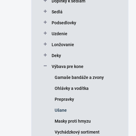
Doplnky k sedlám
e
l
Sedlá
Podsedlovky
Uzdenie
Lonžovanie
Deky
Výbava pre kone
Gamaše bandáže a zvony
Ohlávky a vodítka
Prepravky
Ušane
Masky proti hmyzu
Vychádzkový sortiment