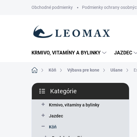
Prejsť
Obchodné podmienky
Podmienky ochrany osobnýc
na
obsah
KRMIVO, VITAMÍNY A BYLINKY
JAZDEC
Domov
Kôň
Výbava pre kone
Ušane
E
B
Kategórie
o
Preskočiť
č
kategórie
n
Krmivo, vitamíny a bylinky
ý
Jazdec
p
a
Kôň
n