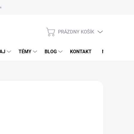
oriadok
PRÁZDNY KOŠÍK
NÁKUPNÝ
KOŠÍK
AJ
TÉMY
BLOG
KONTAKT
NOVINKY
SORBINE
,90 €
otková
LADOM
(2 KS)
:
EME DORUČIŤ