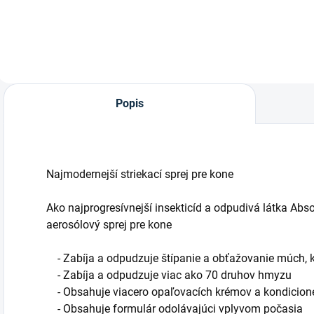
intenzívna
ochranná a hojivá
masť na rany a
podlomy (500 ml)
Hľadáte
nekompromisnú
ochranu a rýchle
Popis
zahojenie pre
poranenú
pokožku...
Najmodernejší striekací sprej pre kone
Ako najprogresívnejší insekticíd a odpudivá látka Ab
aerosólový sprej pre kone
- Zabíja a odpudzuje štípanie a obťažovanie múch, k
- Zabíja a odpudzuje viac ako 70 druhov hmyzu
- Obsahuje viacero opaľovacích krémov a kondicionér
- Obsahuje formulár odolávajúci vplyvom počasia