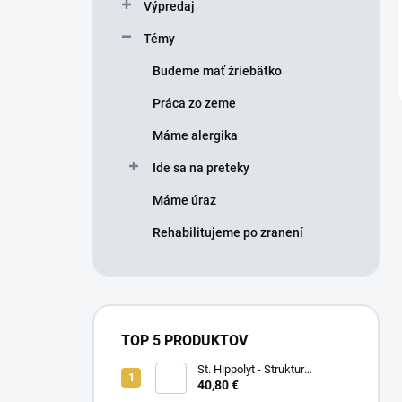
Výpredaj
Témy
Budeme mať žriebätko
Práca zo zeme
Máme alergika
Ide sa na preteky
Máme úraz
Rehabilitujeme po zranení
TOP 5 PRODUKTOV
St. Hippolyt - Struktur
Energetikum
40,80 €