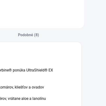
Podobné (8)
sorbine® ponúka UltraShield® EX
omárov, kliešťov a ovadov
ov, vrátane aloe a lanolínu