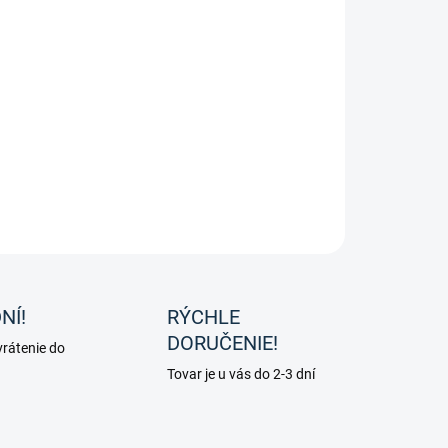
8.2026
−
+
Pridať do košíka
rbine - Ultrashield repelent EX.
ILNÉ INFORMÁCIE
OPÝTAŤ SA
NÍ!
RÝCHLE
DORUČENIE!
rátenie do
Tovar je u vás do 2-3 dní