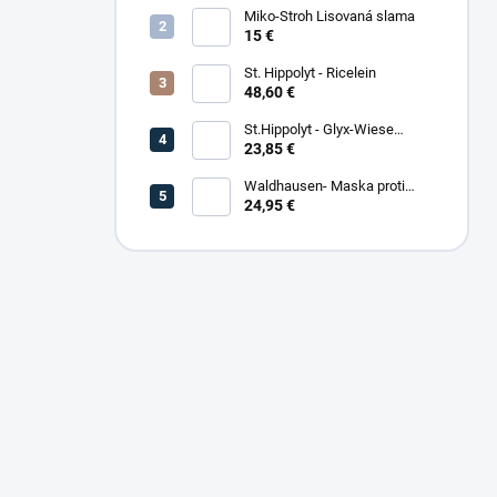
Miko-Stroh Lisovaná slama
15 €
St. Hippolyt - Ricelein
48,60 €
St.Hippolyt - Glyx-Wiese
Seniorfaser
23,85 €
Waldhausen- Maska proti
hmyzu Premium
24,95 €