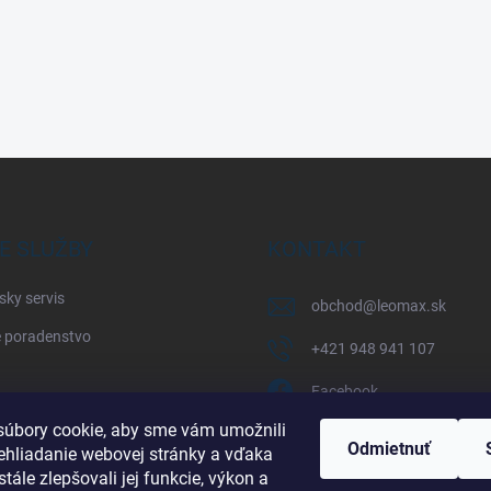
E SLUŽBY
KONTAKT
sky servis
obchod
@
leomax.sk
 poradenstvo
+421 948 941 107
Facebook
úbory cookie, aby sme vám umožnili
leomax_by_spisak_riding
Odmietnuť
ehliadanie webovej stránky a vďaka
tále zlepšovali jej funkcie, výkon a
+421 948 941 107