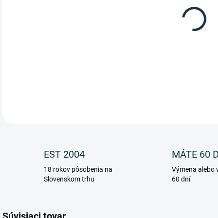
12.
Abso
DETA
EST 2004
MÁTE 60 D
18 rokov pôsobenia na
Výmena alebo v
Slovenskom trhu
60 dní
Súvisiaci tovar