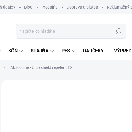
h údajov
Blog
Predajňa
Doprava a platba
Reklamačný p
Hľadať
KÔŇ
STAJŇA
PES
DARČEKY
VÝPRED
Absorbine - Ultrashield repelent EX
Neohodnotené
Podrobnosti hodnotenia
ZNAČKA:
AB
52
Jedn
SK
cena
MÔŽ
DO: