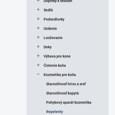
Doplnky k sedlám
e
l
Sedlá
Podsedlovky
Uzdenie
Lonžovanie
Deky
Výbava pre kone
Čistenie koňa
Kozmetika pre koňa
Starostlivosť hrivu a srsť
Starostlivosť kopytá
Pohybový aparát kozmetika
Repelenty