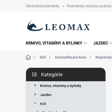
Prejsť
Obchodné podmienky
Podmienky ochrany osobnýc
na
obsah
KRMIVO, VITAMÍNY A BYLINKY
JAZDEC
Domov
Kôň
Kozmetika pre koňa
Repelenty
B
Kategórie
o
Preskočiť
č
kategórie
n
Krmivo, vitamíny a bylinky
ý
Jazdec
p
a
Kôň
n