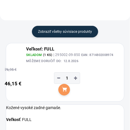
Zobraziť všetky súvisiace produkty
Veľkosť: FULL
| 295002-09-850
SKLADOM
(1 KS)
EAN:
8714802008974
MÔŽEME DORUČIŤ DO:
12.8.2026
76,95 €
−
+
46,15 €
Do košíka
Kožené vysoké zadné gamaše.
Veľkosť
: FULL