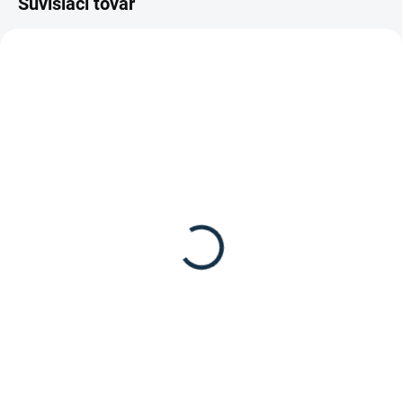
Súvisiaci tovar
SKLADOM
SKLADOM
(1 KS)
(1 KS)
LeMieux- ProCool
Eskadron - Skrátené
chladivé gamaše (pár)
zadné gamaše
59,95 €
31,95 €
Do košíka
Detail
LeMieux- ProCool chladivé
Zadné gamaše od značky
gamaše (pár)
Eskadron.