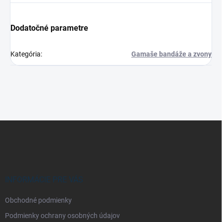
Dodatočné parametre
Kategória
:
Gamaše bandáže a zvony
Z
á
p
ä
t
i
INFORMÁCIE PRE VÁS
e
Obchodné podmienky
Podmienky ochrany osobných údajov