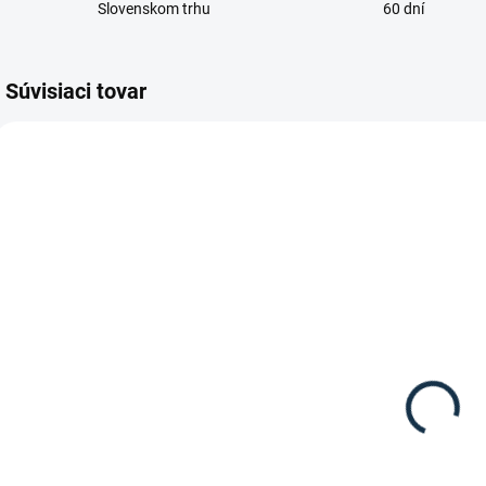
Slovenskom trhu
60 dní
Súvisiaci tovar
TIP
DOSTUPNÉ DO 15
DOSTUPNÉ DO 10-12
PRACOVNÝCH DNÍ
DNÍ
Kieffer -
Waldhausen -
Uzdečka"Ultrasoft
Anglická
Economy"
uzdečka
Rosemary
119 €
45,95 €
Detail
Detail