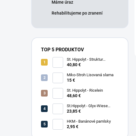
Máme úraz
Rehabilitujeme po zranení
TOP 5 PRODUKTOV
St. Hippolyt - Struktur
Energetikum
40,80 €
Miko-Stroh Lisovaná slama
15 €
St. Hippolyt - Ricelein
48,60 €
St.Hippolyt - Glyx-Wiese
Seniorfaser
23,85 €
HKM - Banánové pamlsky
2,95 €