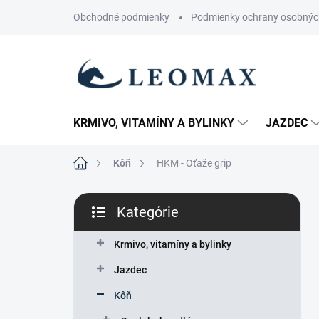
Prejsť
Obchodné podmienky
Podmienky ochrany osobnýc
na
obsah
KRMIVO, VITAMÍNY A BYLINKY
JAZDEC
Domov
Kôň
HKM - Oťaže grip
B
Kategórie
o
Preskočiť
č
kategórie
n
Krmivo, vitamíny a bylinky
ý
Jazdec
p
a
Kôň
n