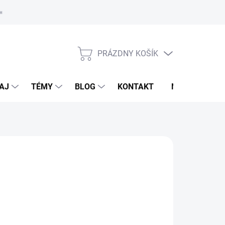
oriadok
PRÁZDNY KOŠÍK
NÁKUPNÝ
KOŠÍK
AJ
TÉMY
BLOG
KONTAKT
NOVINKY
M
,95 €
otková
LADOM
(1 KS)
: