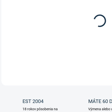
MÔŽ
DO:
12.
Kože
DETA
EST 2004
MÁTE 60 D
18 rokov pôsobenia na
Výmena alebo v