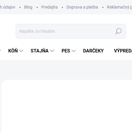
h údajov
Blog
Predajňa
Doprava a platba
Reklamačný p
Hľadať
KÔŇ
STAJŇA
PES
DARČEKY
VÝPRED
Neohodnotené
Podrobnosti hodnotenia
ZNAČKA:
HK
VÝPREDAJ
24
Jedn
SK
cena