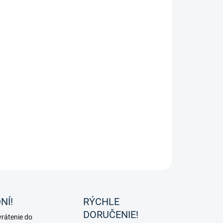
EME DORUČIŤ
8.2026
−
+
Pridať do košíka
né oťaže grip s gumou na jednej strane od značky HKM.
ILNÉ INFORMÁCIE
OPÝTAŤ SA
NÍ!
RÝCHLE
DORUČENIE!
rátenie do