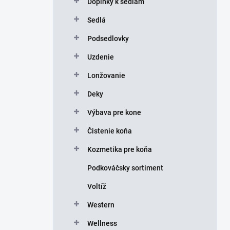
Doplnky k sedlám
e
l
Sedlá
Podsedlovky
Uzdenie
Lonžovanie
Deky
Výbava pre kone
Čistenie koňa
Kozmetika pre koňa
Podkováčsky sortiment
Voltíž
Western
Wellness