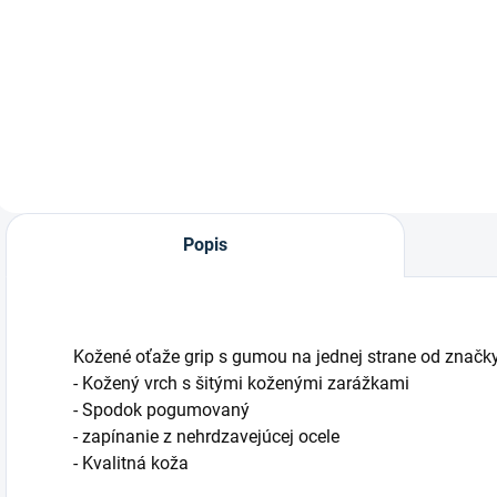
Super mäkka
Star anglická
uzdečka"Ultrasoft
uzdečka Rosemary
Economy" od
od značky
značky Kieffer
Waldhausen.
Popis
Kožené oťaže grip s gumou na jednej strane od znač
- Kožený vrch s šitými koženými zarážkami
- Spodok pogumovaný
- zapínanie z nehrdzavejúcej ocele
- Kvalitná koža