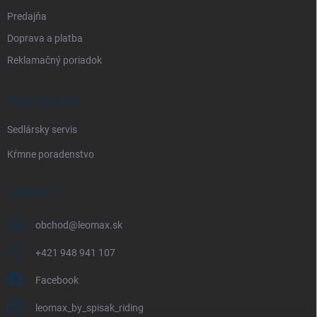
Predajňa
Doprava a platba
Reklamačný poriadok
NAŠE SLUŽBY
Sedlársky servis
Kŕmne poradenstvo
KONTAKT
obchod
@
leomax.sk
+421 948 941 107
Facebook
leomax_by_spisak_riding