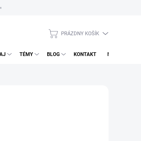
oriadok
PRÁZDNY KOŠÍK
NÁKUPNÝ
KOŠÍK
AJ
TÉMY
BLOG
KONTAKT
NOVINKY
,95 €
otková
voľte variant
: