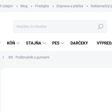
h údajov
Blog
Predajňa
Doprava a platba
Reklamačný p
Hľadať
KÔŇ
STAJŇA
PES
DARČEKY
VÝPRED
BR - Podbrušník s gumami
Neohodnotené
Podrobnosti hodnotenia
ZNAČKA:
BR
VÝPREDAJ
99
Jedn
Z
cena