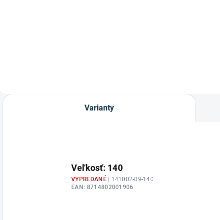
Softopren western
podbrušník s
podšívkou
Varianty
Veľkosť: 140
VYPREDANÉ
| 141002-09-140
EAN:
8714802001906