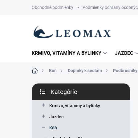
Prejsť
Obchodné podmienky
Podmienky ochrany osobnýc
na
obsah
KRMIVO, VITAMÍNY A BYLINKY
JAZDEC
Domov
Kôň
Doplnky k sedlám
Podbrušníky
B
Kategórie
o
Preskočiť
č
kategórie
n
Krmivo, vitamíny a bylinky
ý
Jazdec
p
a
Kôň
n