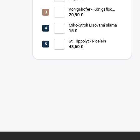
Königshofer - Königsfloc
základne musli
20,90 €
Miko-Stroh Lisovaná slama
15 €
St. Hippolyt - Ricelein
48,60 €
Z