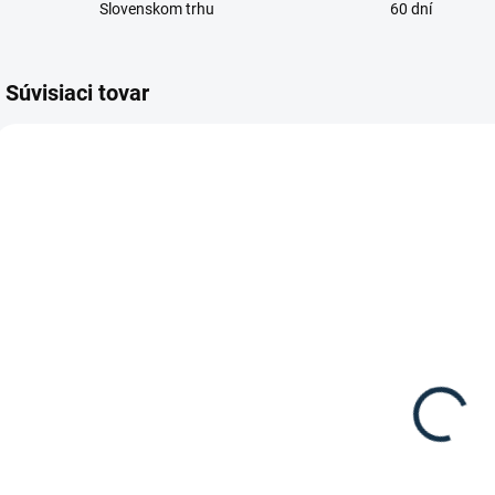
Slovenskom trhu
60 dní
Súvisiaci tovar
DOSTUPNÉ DO 10-12
DNÍ
HKM -
Softopren
western
podbrušník s
26,95 €
podšívkou
Do košíka