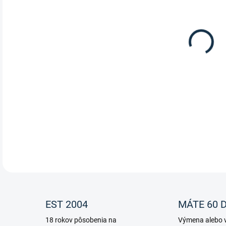
Pog
DETA
EST 2004
MÁTE 60 D
18 rokov pôsobenia na
Výmena alebo v