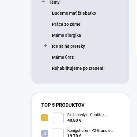
Témy
Budeme mať žriebätko
Práca zo zeme
Máme alergika
Ide sa na preteky
Máme úraz
Rehabilitujeme po zranení
TOP 5 PRODUKTOV
St. Hippolyt - Struktur
Energetikum
40,80 €
Königshofer - P2 Granule
Freizeit
19,70 €