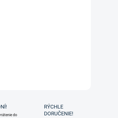
umovaný podbrušník.
ILNÉ INFORMÁCIE
OPÝTAŤ SA
NÍ!
RÝCHLE
DORUČENIE!
rátenie do