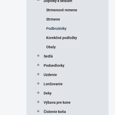
Doplnky k sedlám
e
l
Strmenové remene
Strmene
Podbrušníky
Korekčné podložky
Obaly
Sedlá
Podsedlovky
Uzdenie
Lonžovanie
Deky
Výbava pre kone
Čistenie koňa