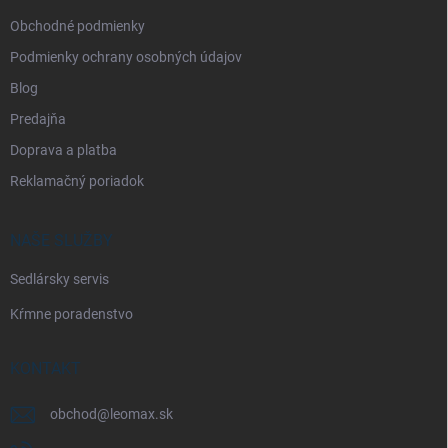
e
Obchodné podmienky
Podmienky ochrany osobných údajov
Blog
Predajňa
Doprava a platba
Reklamačný poriadok
NAŠE SLUŽBY
Sedlársky servis
Kŕmne poradenstvo
KONTAKT
obchod
@
leomax.sk