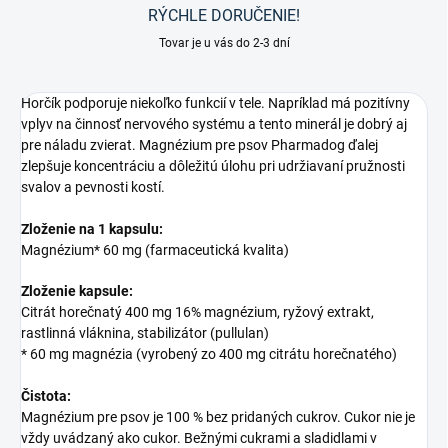
RÝCHLE DORUČENIE!
Tovar je u vás do 2-3 dní
Horčík podporuje niekoľko funkcií v tele. Napríklad má pozitívny
vplyv na činnosť nervového systému a tento minerál je dobrý aj
pre náladu zvierat. Magnézium pre psov Pharmadog ďalej
zlepšuje koncentráciu a dôležitú úlohu pri udržiavaní pružnosti
svalov a pevnosti kostí.
Zloženie na 1 kapsulu:
Magnézium* 60 mg (farmaceutická kvalita)
Zloženie kapsule:
Citrát horečnatý 400 mg 16% magnézium, ryžový extrakt,
rastlinná vláknina, stabilizátor (pullulan)
* 60 mg magnézia (vyrobený zo 400 mg citrátu horečnatého)
Čistota:
Magnézium pre psov je 100 % bez pridaných cukrov. Cukor nie je
vždy uvádzaný ako cukor. Bežnými cukrami a sladidlami v