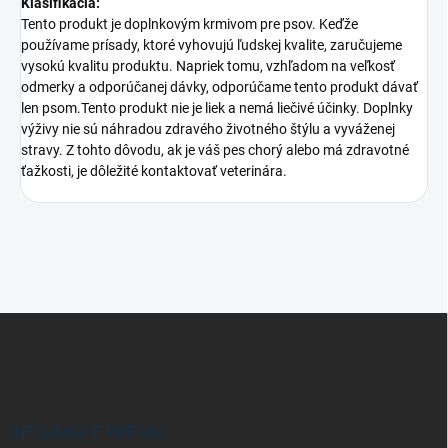
Klasifikácia:
Tento produkt je doplnkovým krmivom pre psov. Keďže
používame prísady, ktoré vyhovujú ľudskej kvalite, zaručujeme
vysokú kvalitu produktu. Napriek tomu, vzhľadom na veľkosť
odmerky a odporúčanej dávky, odporúčame tento produkt dávať
len psom.Tento produkt nie je liek a nemá liečivé účinky. Doplnky
výživy nie sú náhradou zdravého životného štýlu a vyváženej
stravy. Z tohto dôvodu, ak je váš pes chorý alebo má zdravotné
ťažkosti, je dôležité kontaktovať veterinára.
Z
á
p
ä
t
i
INFORMÁCIE PRE VÁS