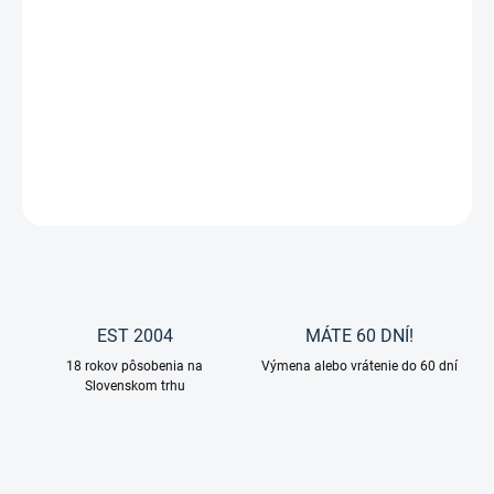
Horčík podporuje niekoľko funkcií v tele. Napríklad má pozitívny
vplyv na činnosť nervového systému a tento minerál je dobrý aj
pre náladu zvierat. Magnézium pre psov Pharmadog ďalej
zlepšuje koncentráciu a dôležitú úlohu pri udržiavaní pružnosti
svalov a pevnosti kostí.
DETAILNÉ INFORMÁCIE
OPÝTAŤ SA
EST 2004
MÁTE 60 DNÍ!
18 rokov pôsobenia na
Výmena alebo vrátenie do 60 dní
Slovenskom trhu