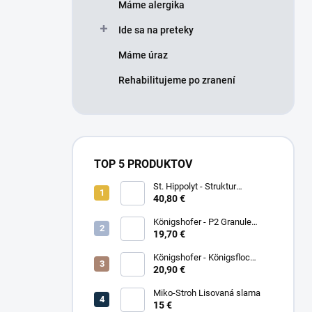
Máme alergika
Ide sa na preteky
Máme úraz
Rehabilitujeme po zranení
TOP 5 PRODUKTOV
St. Hippolyt - Struktur
Energetikum
40,80 €
Königshofer - P2 Granule
Freizeit
19,70 €
Königshofer - Königsfloc
základne musli
20,90 €
Miko-Stroh Lisovaná slama
15 €