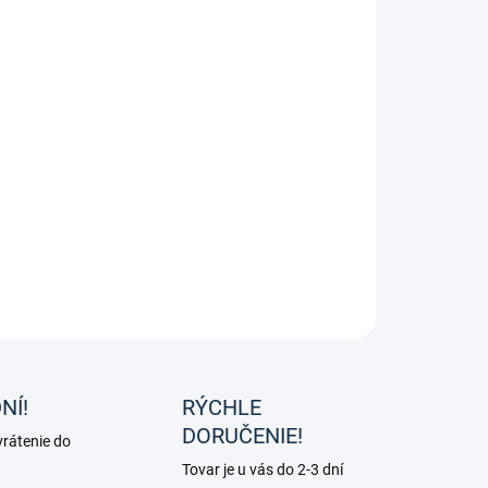
o-modrá dámska nepremokavá bunda "Queens" od
čky HKM.
ILNÉ INFORMÁCIE
OPÝTAŤ SA
NÍ!
RÝCHLE
DORUČENIE!
rátenie do
Tovar je u vás do 2-3 dní