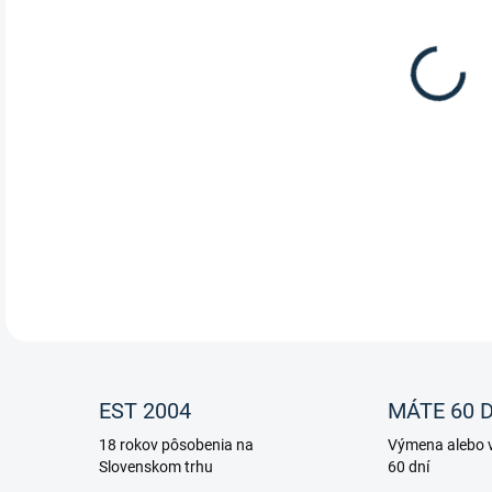
Tmav
zna
DETA
EST 2004
MÁTE 60 D
18 rokov pôsobenia na
Výmena alebo v
Slovenskom trhu
60 dní