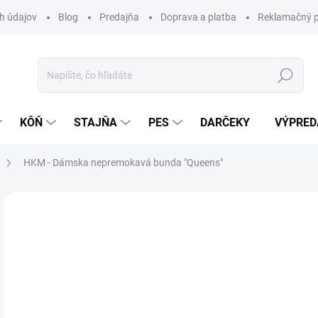
h údajov
Blog
Predajňa
Doprava a platba
Reklamačný p
Hľadať
KÔŇ
STAJŇA
PES
DARČEKY
VÝPRED
HKM - Dámska nepremokavá bunda "Queens"
Neohodnotené
Podrobnosti hodnotenia
ZNAČKA:
HK
89
Jedn
Z
cena