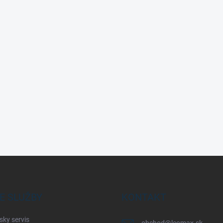
E SLUŽBY
KONTAKT
sky servis