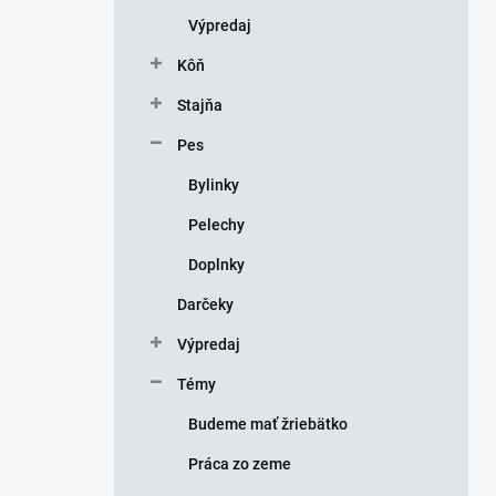
Výpredaj
Kôň
Stajňa
Pes
Bylinky
Pelechy
Doplnky
Darčeky
Výpredaj
Témy
Budeme mať žriebätko
Práca zo zeme