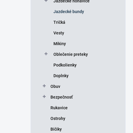
Jazdecké nohavice
e
l
Jazdecké bundy
Tričká
Vesty
Mikiny
Oblečenie preteky
Podkolienky
Doplnky
Obuv
Bezpečnosť
Rukavice
Ostrohy
Bičiky