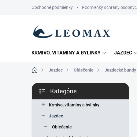
Prejsť
Obchodné podmienky
Podmienky ochrany osobnýc
na
obsah
KRMIVO, VITAMÍNY A BYLINKY
JAZDEC
Domov
Jazdec
Oblečenie
Jazdecké bundy
B
Kategórie
o
Preskočiť
č
kategórie
n
Krmivo, vitamíny a bylinky
ý
Jazdec
p
a
Oblečenie
n