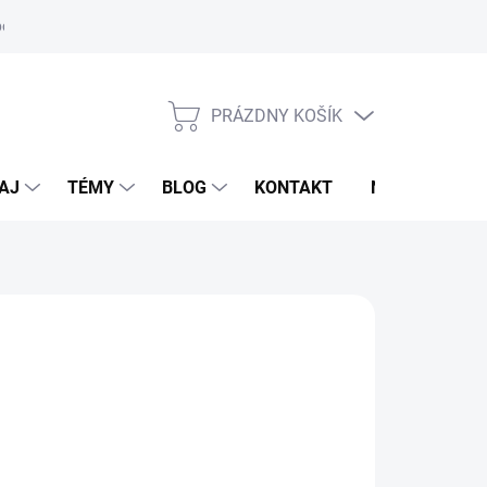
oriadok
PRÁZDNY KOŠÍK
NÁKUPNÝ
KOŠÍK
AJ
TÉMY
BLOG
KONTAKT
NOVINKY
M
,95 €
otková
voľte variant
: