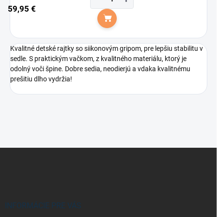
59,95 €
Do košíka
Kvalitné detské rajtky so siikonovým gripom, pre lepšiu stabilitu v
sedle. S praktickým vačkom, z kvalitného materiálu, ktorý je
odolný voči špine. Dobre sedia, neodierjú a vdaka kvalitnému
prešitiu dlho vydržia!
Z
á
p
ä
t
i
INFORMÁCIE PRE VÁS
e