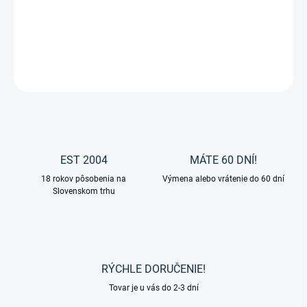
Detské nohavice King so silikónom od značky HKM.
DETAILNÉ INFORMÁCIE
OPÝTAŤ SA
EST 2004
MÁTE 60 DNÍ!
18 rokov pôsobenia na
Výmena alebo vrátenie do 60 dní
Slovenskom trhu
RÝCHLE DORUČENIE!
Tovar je u vás do 2-3 dní