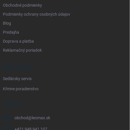
Obchodné podmienky
Podmienky ochrany osobných údajov
Blog
Predajňa
Doprava a platba
Reklamačný poriadok
NAŠE SLUŽBY
Sedlársky servis
Kŕmne poradenstvo
KONTAKT
obchod
@
leomax.sk
+421 948 941 107