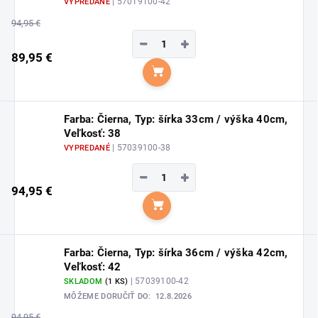
| 57019100-42
VYPREDANÉ
94,95 €
−
+
89,95 €
Do košíka
Farba: Čierna, Typ: šírka 33cm / výška 40cm,
Veľkosť: 38
| 57039100-38
VYPREDANÉ
−
+
94,95 €
Do košíka
Farba: Čierna, Typ: šírka 36cm / výška 42cm,
Veľkosť: 42
| 57039100-42
SKLADOM
(1 KS)
MÔŽEME DORUČIŤ DO:
12.8.2026
94,95 €