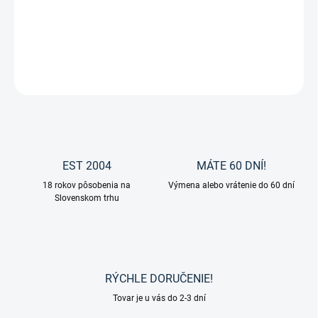
Jazdecké čižmy New Fashion so syntetickej kože od značky HKM.
DETAILNÉ INFORMÁCIE
OPÝTAŤ SA
EST 2004
MÁTE 60 DNÍ!
18 rokov pôsobenia na
Výmena alebo vrátenie do 60 dní
Slovenskom trhu
RÝCHLE DORUČENIE!
Tovar je u vás do 2-3 dní