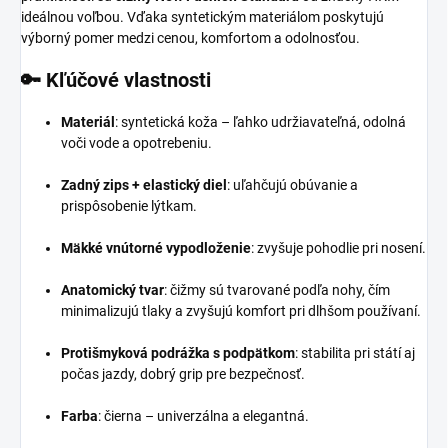
ideálnou voľbou. Vďaka syntetickým materiálom poskytujú
výborný pomer medzi cenou, komfortom a odolnosťou.
🔑 Kľúčové vlastnosti
Materiál
: syntetická koža – ľahko udržiavateľná, odolná
voči vode a opotrebeniu.
Zadný zips + elastický diel
: uľahčujú obúvanie a
prispôsobenie lýtkam.
Mäkké vnútorné vypodloženie
: zvyšuje pohodlie pri nosení.
Anatomický tvar
: čižmy sú tvarované podľa nohy, čím
minimalizujú tlaky a zvyšujú komfort pri dlhšom používaní.
Protišmyková podrážka s podpätkom
: stabilita pri státí aj
počas jazdy, dobrý grip pre bezpečnosť.
Farba
: čierna – univerzálna a elegantná.