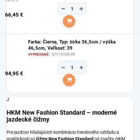
−
+
66,45 €
Do košíka
Farba: Čierna, Typ: šírka 36,5cm / výška
46,5cm, Veľkosť: 39
| 57119100-39
VYPREDANÉ
−
+
94,95 €
Do košíka
J
HKM New Fashion Standard – moderné
jazdecké čižmy
Pre jazdcov hľadajúcich kombináciu trendového vzhľadu a
praktickosti sú
čižmy New Fashion Standard
od značky
HKM