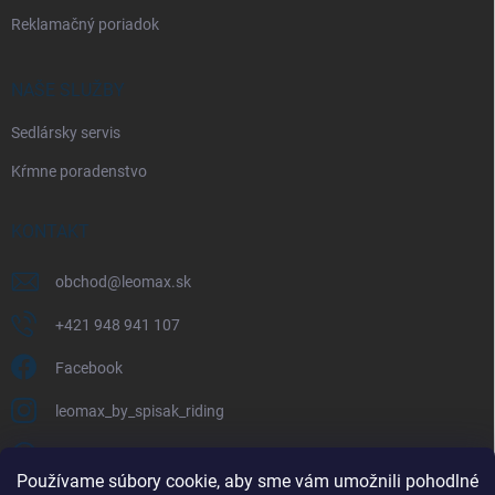
Reklamačný poriadok
NAŠE SLUŽBY
Sedlársky servis
Kŕmne poradenstvo
KONTAKT
obchod
@
leomax.sk
+421 948 941 107
Facebook
leomax_by_spisak_riding
+421 948 941 107
Používame súbory cookie, aby sme vám umožnili pohodlné