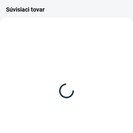
Súvisiaci tovar
VYPREDANÉ
SKLADOM
(1 KS)
Waldhausen - Jazdecké
Waldhausen - Jazdecké
podkolienky Karo
podkolienky bambusové
8,95 €
14,95 €
Detail
Detail
Jazdecké podkolienky Karo z
Bambusové jazdecké podkolienky
mäkkej bavlny od značky
od značky Waldhausen.
Waldhausen.