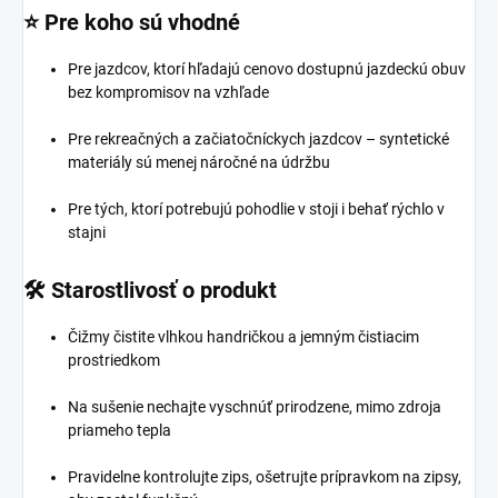
⭐ Pre koho sú vhodné
Pre jazdcov, ktorí hľadajú cenovo dostupnú jazdeckú obuv
bez kompromisov na vzhľade
Pre rekreačných a začiatočníckych jazdcov – syntetické
materiály sú menej náročné na údržbu
Pre tých, ktorí potrebujú pohodlie v stoji i behať rýchlo v
stajni
🛠️ Starostlivosť o produkt
Čižmy čistite vlhkou handričkou a jemným čistiacim
prostriedkom
Na sušenie nechajte vyschnúť prirodzene, mimo zdroja
priameho tepla
Pravidelne kontrolujte zips, ošetrujte prípravkom na zipsy,