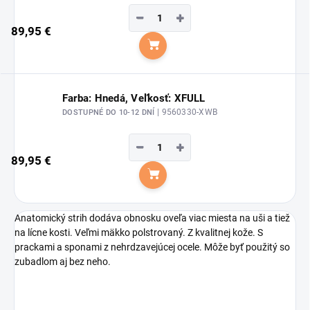
−
+
89,95 €
Do košíka
Farba: Hnedá, Veľkosť: XFULL
| 9560330-XWB
DOSTUPNÉ DO 10-12 DNÍ
−
+
89,95 €
Do košíka
Anatomický strih dodáva obnosku oveľa viac miesta na uši a tiež
na lícne kosti. Veľmi mäkko polstrovaný. Z kvalitnej kože. S
prackami a sponami z nehrdzavejúcej ocele. Môže byť použitý so
zubadlom aj bez neho.