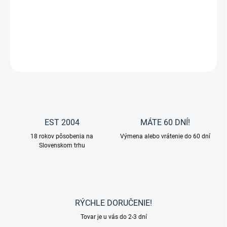
Anatomický kožený obnosok od značky Waldhausen.
DETAILNÉ INFORMÁCIE
OPÝTAŤ SA
EST 2004
MÁTE 60 DNÍ!
18 rokov pôsobenia na
Výmena alebo vrátenie do 60 dní
Slovenskom trhu
RÝCHLE DORUČENIE!
Tovar je u vás do 2-3 dní