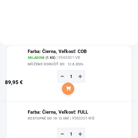
kone "Satin" od značky
Waldhausen.
Farba: Čierna, Veľkosť: COB
| 9560301-VB
SKLADOM
(1 KS)
MÔŽEME DORUČIŤ DO:
12.8.2026
−
+
89,95 €
Do košíka
Farba: Čierna, Veľkosť: FULL
| 9560301-WB
DOSTUPNÉ DO 10-12 DNÍ
−
+