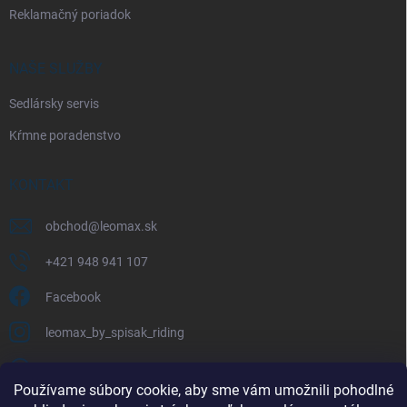
Reklamačný poriadok
NAŠE SLUŽBY
Sedlársky servis
Kŕmne poradenstvo
KONTAKT
obchod
@
leomax.sk
+421 948 941 107
Facebook
leomax_by_spisak_riding
+421 948 941 107
Používame súbory cookie, aby sme vám umožnili pohodlné