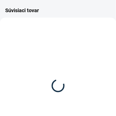
Súvisiaci tovar
SKLADOM
(4 KS)
SKLADOM
(1 KS)
HKM - Lonžka SOFT
Waldhausen - Ohlávka
11,95 €
"Satin"
Do košíka
12,95 €
Detail
Modro-šedá/ zelená, 8m, extra
mäkká lonž od značky HKM.
Mäkko podložená ohlávka pre