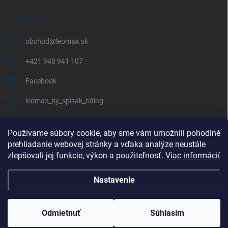
KONTAKT
obchod
@
leomax.sk
+421 948 941 107
Facebook
leomax_by_spisak_riding
+421 948 941 107
Používame súbory cookie, aby sme vám umožnili pohodlné
prehliadanie webovej stránky a vďaka analýze neustále
FACEBOOK
zlepšovali jej funkcie, výkon a použiteľnosť.
Viac informácií
Nastavenie
Copyright 2026
LEOMAX.SK
. Všetky práva vyhradené.
Odmietnuť
Súhlasím
Vytvoril Shoptet