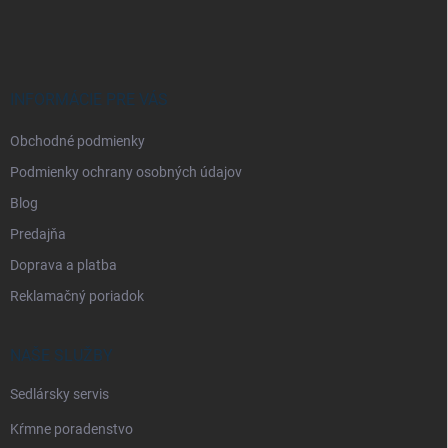
á
p
ä
t
i
INFORMÁCIE PRE VÁS
e
Obchodné podmienky
Podmienky ochrany osobných údajov
Blog
Predajňa
Doprava a platba
Reklamačný poriadok
NAŠE SLUŽBY
Sedlársky servis
Kŕmne poradenstvo