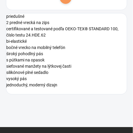
Do košíka
priedušné
2 predné vrecká na zips
certifikované a testované podľa OEKO-TEX® STANDARD 100,
číslo testu 24.HDE.62
bi-elastické
bočné vrecko na mobilný telefón
široký pohodlný pás
s pútkami na opasok
sieťované manžety na lýtkovej časti
silikónové plné sedadlo
vysoký pás
jednoduchý, moderný dizajn
Z