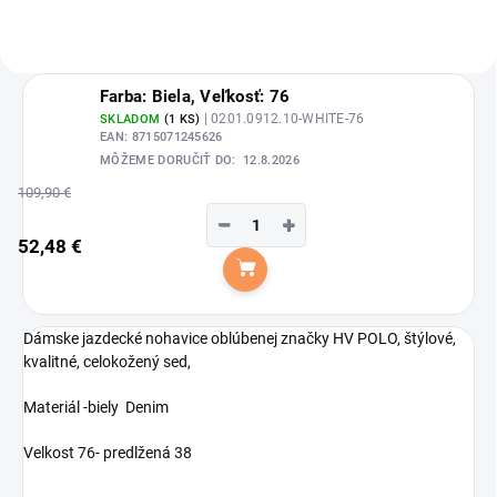
Farba: Biela, Veľkosť: 76
| 0201.0912.10-WHITE-76
SKLADOM
(1 KS)
EAN:
8715071245626
MÔŽEME DORUČIŤ DO:
12.8.2026
109,90 €
−
+
52,48 €
Do košíka
Dámske jazdecké nohavice oblúbenej značky HV POLO, štýlové,
kvalitné, celokožený sed,
Materiál -biely Denim
Velkost 76- predlžená 38