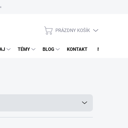
oriadok
PRÁZDNY KOŠÍK
NÁKUPNÝ
KOŠÍK
AJ
TÉMY
BLOG
KONTAKT
NOVINKY