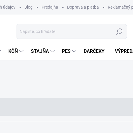
h údajov
Blog
Predajňa
Doprava a platba
Reklamačný p
Hľadať
KÔŇ
STAJŇA
PES
DARČEKY
VÝPRED