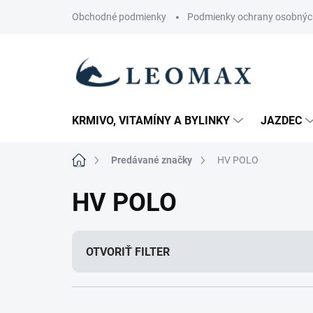
Prejsť
Obchodné podmienky
Podmienky ochrany osobnýc
na
obsah
KRMIVO, VITAMÍNY A BYLINKY
JAZDEC
Domov
Predávané značky
HV POLO
HV POLO
OTVORIŤ FILTER
R