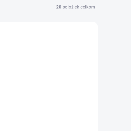
20
položiek celkom
PREDAJ
SKLADOM
(1 KS)
HV Polo - Dámske jazdecké